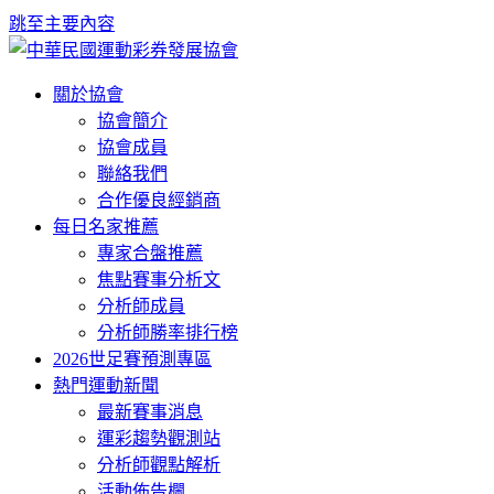
跳至主要內容
關於協會
協會簡介
協會成員
聯絡我們
合作優良經銷商
每日名家推薦
專家合盤推薦
焦點賽事分析文
分析師成員
分析師勝率排行榜
2026世足賽預測專區
熱門運動新聞
最新賽事消息
運彩趨勢觀測站
分析師觀點解析
活動佈告欄