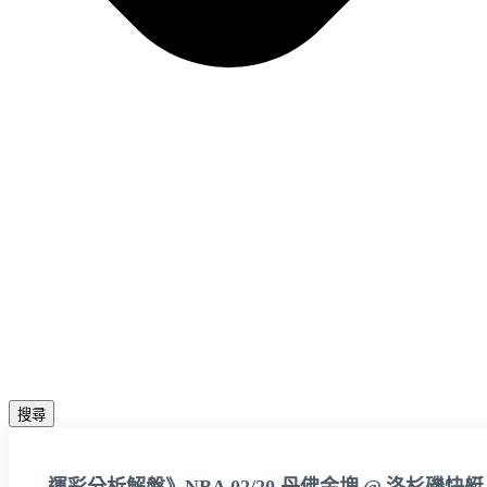
搜尋
運彩分析解盤》NBA 02/20 丹佛金塊 @ 洛杉磯快艇 