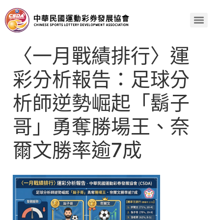
〈一月戰績排行〉運
彩分析報告：足球分
析師逆勢崛起「鬍子
哥」勇奪勝場王、奈
爾文勝率逾7成