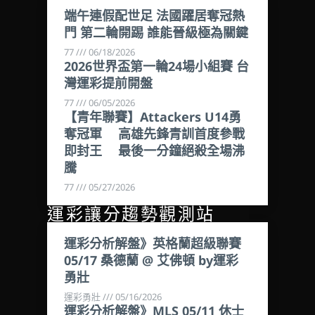
端午連假配世足 法國躍居奪冠熱
門 第二輪開踢 誰能晉級極為關鍵
77
06/18/2026
2026世界盃第一輪24場小組賽 台
灣運彩提前開盤
77
06/05/2026
【青年聯賽】Attackers U14勇
奪冠軍 高雄先鋒青訓首度參戰
即封王 最後一分鐘絕殺全場沸
騰
77
05/27/2026
運彩讓分趨勢觀測站
運彩分析解盤》英格蘭超級聯賽
05/17 桑德蘭 @ 艾佛頓 by運彩
勇壯
運彩勇壯
05/16/2026
運彩分析解盤》MLS 05/11 休士