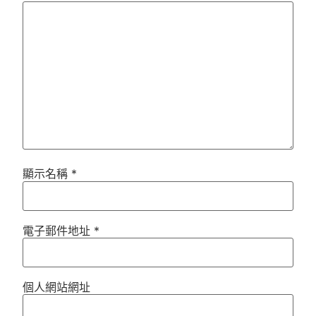
顯示名稱
*
電子郵件地址
*
個人網站網址