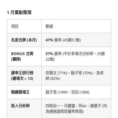
1
月重點整理
項目
數據
名家合牌 (
本月)
47%
勝率 (45勝51敗)
BONUS
合牌
57%
勝率 (不計多場次分析師，29勝
(
團隊)
22敗)
勝率王排行榜
奈爾文 (71%)、鬍子哥 (70%)、洛老
(
總場次 ≥ 13)
師 (62%)
戰績勝場王
鬍子哥 (19W)、羽羽 (18W)
新人分析師
四明治一、可麗露、阿wi、娜娜子 (均
為通過證照班優秀學員)