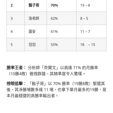
2
鬍子哥
70%
19 – 8
3
洛老師
62%
8 – 5
4
蕭安
61%
11 – 7
5
羽羽
55%
18 – 15
勝率王者：
分析師「奈爾文」以高達 71% 的月勝率
（10勝4敗）傲視群雄，其精準度令人驚嘆。
榜眼追擊：
「鬍子哥」以 70% 勝率（19勝8敗）緊隨其
後，其淨勝場數多達 11 場，也拿下單月最多的19勝，是
本月最穩健的高勝率輸出者。