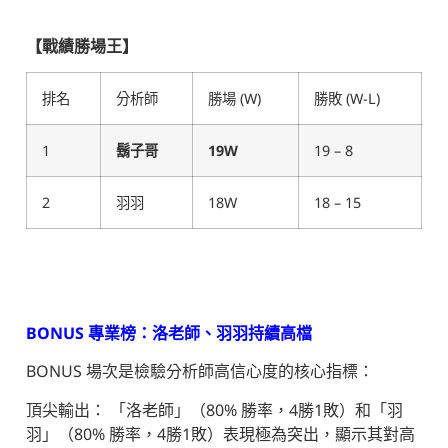
【戰績勝場王】
排名
分析師
勝場 (W)
勝敗 (W-L)
1
鬍子哥
19W
19 – 8
2
羽羽
18W
18 – 15
BONUS
專業榜：洛老師、羽羽持續高檔
BONUS 場次是檢驗分析師高信心度的核心指標：
頂尖輸出： 「洛老師」（80% 勝率，4勝1敗）和「羽
羽」（80% 勝率，4勝1敗）表現極為突出，顯示其對高