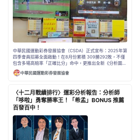
中華民國運動彩券發展協會（CSDA）正式宣布：2025年第
四季會員招募全面啟動！在8月份累積 309勝292敗，不僅
包含多場高賠率「正確比分」命中，更推出全新《分析圖
片》模組，讓店家能即時於電視螢幕播放分析數據，帶來專
中華民國運動彩券發展協會
業感與吸睛力。
〈十二月戰績排行〉運彩分析報告：分析師
「哆啦」勇奪勝率王！「希孟」BONUS 推薦
百發百中！