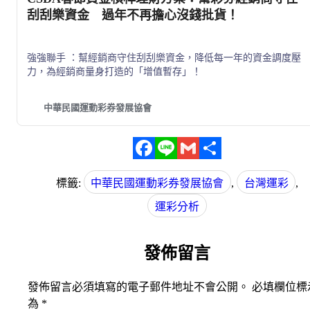
刮刮樂資金 過年不再擔心沒錢批貨！
強強聯手 ：幫經銷商守住刮刮樂資金，降低每一年的資金調度壓
力，為經銷商量身打造的「增值暫存」！
農曆春節將至，全台即將迎來「瘋刮刮樂」的黃金期。對於第一
中華民國運動彩券發展協會
線的運動彩券與公益彩券經銷商而言，過年期間的備貨資金壓力
一直是每年最大的甜蜜負擔。許多經銷商反映，為了應付春節龐
大的買氣，必須準備大筆現金批貨，但年後大筆資金回流後，若
放在保險箱不僅沒利息，投入股市又怕波動套牢，資金去處成了
經營者的頭痛難題。
Facebook
Line
Gmail
分
標籤:
中華民國運動彩券發展協會
,
台灣運彩
,
享
運彩分析
發佈留言
發佈留言必須填寫的電子郵件地址不會公開。
必填欄位標
為
*