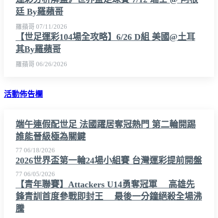
廷 By羅蘋哥
羅蘋哥
07/11/2026
【世足運彩104場全攻略】6/26 D組 美國@土耳
其By羅蘋哥
羅蘋哥
06/26/2026
活動佈告欄
端午連假配世足 法國躍居奪冠熱門 第二輪開踢
誰能晉級極為關鍵
77
06/18/2026
2026世界盃第一輪24場小組賽 台灣運彩提前開盤
77
06/05/2026
【青年聯賽】Attackers U14勇奪冠軍 高雄先
鋒青訓首度參戰即封王 最後一分鐘絕殺全場沸
騰