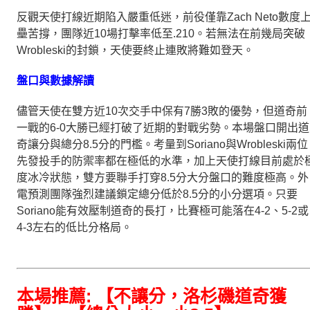
反觀天使打線近期陷入嚴重低迷，前役僅靠Zach Neto數度
壘苦撐，團隊近10場打擊率低至.210。若無法在前幾局突破
Wrobleski的封鎖，天使要終止連敗將難如登天。
盤口與數據解讀
儘管天使在雙方近10次交手中保有7勝3敗的優勢，但道奇前
一戰的6-0大勝已經打破了近期的對戰劣勢。本場盤口開出道
奇讓分與總分8.5分的門檻。考量到Soriano與Wrobleski兩位
先發投手的防禦率都在極低的水準，加上天使打線目前處於
度冰冷狀態，雙方要聯手打穿8.5分大分盤口的難度極高。外
電預測團隊強烈建議鎖定總分低於8.5分的小分選項。只要
Soriano能有效壓制道奇的長打，比賽極可能落在4-2、5-2或
4-3左右的低比分格局。
本場推薦: 【不讓分，洛杉磯道奇獲