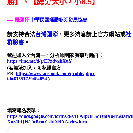
勝】、【總分大小，小8.5】
羅蘋哥
中華民國運動彩券發展協會
請支持合法
台灣運彩
，更多消息請上官方網站或
社
群臉書
。
歡迎加入全台灣一，分析師團隊 賽事討論群：
https://line.me/ti/g/EPzdvxkXuY
(若無法加入，可私訊官方
FB
https://www.facebook.com/profile.php?
id=61551729484054
)
填寫報名表單：
https://docs.google.com/forms/d/e/1FAIpQLSdDmXo4r6sl
Xn31bQH-TnBrocG-InXRYA/viewform