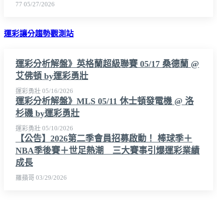
77
05/27/2026
運彩讓分趨勢觀測站
運彩分析解盤》英格蘭超級聯賽 05/17 桑德蘭 @
艾佛頓 by運彩勇壯
運彩勇壯
05/16/2026
運彩分析解盤》MLS 05/11 休士頓發電機 @ 洛
杉磯 by運彩勇壯
運彩勇壯
05/10/2026
【公告】2026第二季會員招募啟動！ 棒球季＋
NBA季後賽＋世足熱潮 三大賽事引爆運彩業績
成長
羅蘋哥
03/29/2026