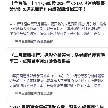
【全台唯一】TTQS認證 2026年 CSDA《運動賽事
分析師&決策顧問》丙級證照班招生中！
WBC棒球經典賽只是開端，更狂熱的世足賽即將在6月引爆！協會
正式啟動人才招募計劃，想一展長才，這場課你絕對不能缺席！
運彩迷升級新選項：讓你從運彩愛好者、分析師，邁向「專業職
業級顧問」的最佳捷徑！
中華民國運動彩券發展協會
〈二月戰績排行〉運彩分析報告：洛老師首度奪勝
率王、羅蘋哥單月24勝傲視群雄
中華民國運動彩券發展協會（CSDA）公布2月份專家分析師戰績
統計報告。美國職籃NBA賽季進入下半程的卡位戰，加上足球各
大聯賽的激烈競爭，本月分析環境充滿變數。然而，本月協會整
體的「名家合牌」成功走出低潮，勝率回升至50%水準；更令人
中華民國運動彩券發展協會
振奮的是，分析師精選BONUS推薦場次勝率達 55%，為跟隨的彩
迷提供了極具價值的參考。
CSDA春節資金槓桿理財方案：幫彩券經銷商守住