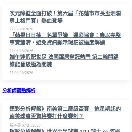
次元障壁全面打破！第六屆「花蓮市市長盃洄瀾
勇士格鬥賽」熱血登場
77
07/28/2026
「蘋果日日抽」名單爭議 運彩協會：應以完整
事實釐清，避免資訊顯示瑕疵被過度解讀
77
06/25/2026
端午連假配世足 法國躍居奪冠熱門 第二輪開踢
誰能晉級極為關鍵
77
06/18/2026
分析師觀點解析
運彩分析解盤》南美第二層級盃賽 這星期起的
南美球會盃資格賽打什麼賽制？
鬍子哥
07/21/2026
運彩分析解盤》世界盃足球賽 7/12 瑞士 @ 阿根