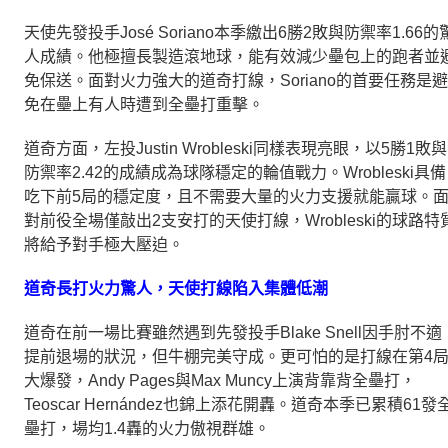
天使先發投手José Soriano本季繳出6勝2敗與防禦率1.66的
人成績。他極擅長製造滾地球，能有效減少壘包上的跑者並
免保送。面對火力強大的道奇打線，Soriano的首要任務是避
免在壘上有人時遭到全壘打重擊。
道奇方面，左投Justin Wrobleski同樣表現亮眼，以5勝1敗與
防禦率2.42的成績成為球隊穩定的輪值戰力。Wrobleski具備
吃下前5局的穩定度，且不需要大量的火力支援就能贏球。
對前役全場僅敲出2支安打的天使打線，Wrobleski的球路特
將給予對手極大壓迫。
道奇長打火力驚人，天使打線陷入集體低潮
道奇在前一場比賽雖然遇到先發投手Blake Snell因手肘不適
提前退場的狀況，但牛棚完美守成。更可怕的是打線在第4
大爆發，Andy Pages與Max Muncy上演背靠背全壘打，
Teoscar Hernández也錦上添花開轟。道奇本季已累積61發
壘打，場均1.4轟的火力傲視群雄。