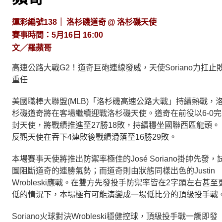
運彩編號138｜ 洛杉磯道奇 @ 洛杉磯天使
賽事時間：5月16日 16:00
文／羅蘋哥
高速公路大戰G2！道奇巨砲連線發威，天使Soriano力扛止
重任
美國職棒大聯盟(MLB)「洛杉磯高速公路大戰」持續熱戰，
杉磯道奇將在客場繼續迎戰洛杉磯天使。道奇在前役以6-0完
封天使，將戰績推進至27勝18敗，持續穩坐國聯西區龍頭。
反觀天使在吞下4連敗後戰績滑落至16勝29敗。
本場賽事天使將推出防禦率極佳的José Soriano掛帥先發，
圖阻斷道奇的連勝氣勢；而道奇則由狀態同樣出色的Justin
Wrobleski應戰。在雙方先發投手防禦率皆在2字頭左右甚至
低的情況下，本場極有可能演變成一場低比分的頂級投手戰
Soriano火球對決Wrobleski穩健控球，頂級投手戰一觸即發