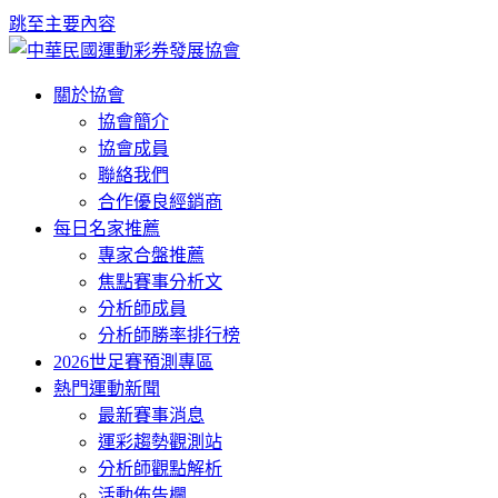
跳至主要內容
關於協會
協會簡介
協會成員
聯絡我們
合作優良經銷商
每日名家推薦
專家合盤推薦
焦點賽事分析文
分析師成員
分析師勝率排行榜
2026世足賽預測專區
熱門運動新聞
最新賽事消息
運彩趨勢觀測站
分析師觀點解析
活動佈告欄