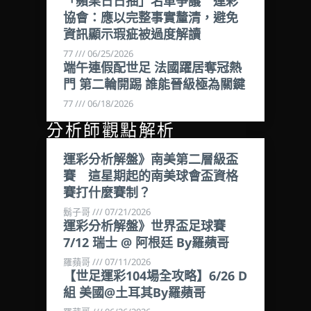
「蘋果日日抽」名單爭議 運彩
協會：應以完整事實釐清，避免
資訊顯示瑕疵被過度解讀
77
06/25/2026
端午連假配世足 法國躍居奪冠熱
門 第二輪開踢 誰能晉級極為關鍵
77
06/18/2026
分析師觀點解析
運彩分析解盤》南美第二層級盃
賽 這星期起的南美球會盃資格
賽打什麼賽制？
鬍子哥
07/21/2026
運彩分析解盤》世界盃足球賽
7/12 瑞士 @ 阿根廷 By羅蘋哥
羅蘋哥
07/11/2026
【世足運彩104場全攻略】6/26 D
組 美國@土耳其By羅蘋哥