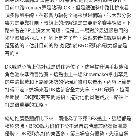
輸給DRX戰隊是蠻傷的，因為後續他們要連打四場硬仗。
目前中路Romaer算是站穩LCK，但是跟強勢中路比拚來看
頂多做到平線，在影響力輻射全場來說是稍輸，很大部分影
響力是要靠打團，轉線上的理解還是需要更多賽事經驗。下
路來看在BP上沒太大問題，但是上一場對於最近很熱門的
米里歐加路西恩，理解上是差了些，這點來看備戰練組合上
是落後的。估計目前的微改版對於BRO戰隊的戰力傷害是
有的。
DK戰隊心態上估計就是穩住這位子，儘量提升選手狀態和
角色池來準備冒泡賽。這點由上一場Showmaker拿出罕見
的中路枷蘿和上路剛起勢的伊瑞莉雅可以看出，內容上算是
打得不差。這場來看DK估計會全力先拿下BRO戰隊，拉開
差距後，DK就較有空間藏招，這對他們冒泡賽要一路往上
打是很重要的策略。
總結推薦整體評比下來，兩邊為了不讓BFX追上，這場都是
積極求勝，BRO戰力稍稍下滑不過自選時應該能發揮團戰
優勢，DK戰隊能打的東西多，第三場會有優勢，先穩自選