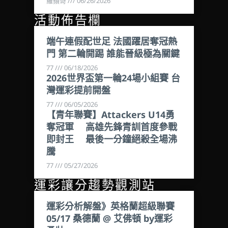
羅蘋哥
06/26/2026
活動佈告欄
端午連假配世足 法國躍居奪冠熱
門 第二輪開踢 誰能晉級極為關鍵
77
06/18/2026
2026世界盃第一輪24場小組賽 台
灣運彩提前開盤
77
06/05/2026
【青年聯賽】Attackers U14勇
奪冠軍 高雄先鋒青訓首度參戰
即封王 最後一分鐘絕殺全場沸
騰
77
05/27/2026
運彩讓分趨勢觀測站
運彩分析解盤》英格蘭超級聯賽
05/17 桑德蘭 @ 艾佛頓 by運彩