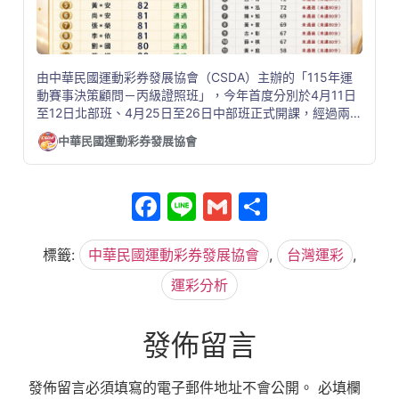
由中華民國運動彩券發展協會（CSDA）主辦的「115年運
動賽事決策顧問－丙級證照班」，今年首度分別於4月11日
至12日北部班、4月25日至26日中部班正式開課，經過兩梯
次、共11小時的密集實戰課程與決策模型建構訓練後，今
中華民國運動彩券發展協會
(11)日正式放榜。本次共有29位學員完成報名與測驗，其中
10位學員順利通過測驗，取得CSDA認證之《運動賽事決策
顧問－丙級證照》。
Facebook
Line
Gmail
分
享
標籤:
中華民國運動彩券發展協會
,
台灣運彩
,
運彩分析
發佈留言
發佈留言必須填寫的電子郵件地址不會公開。
必填欄