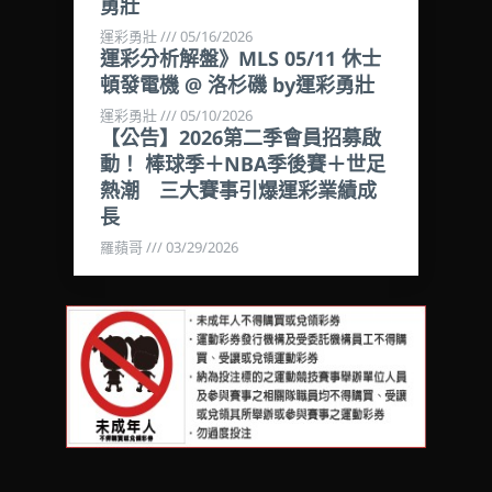
勇壯
運彩勇壯
05/16/2026
運彩分析解盤》MLS 05/11 休士
頓發電機 @ 洛杉磯 by運彩勇壯
運彩勇壯
05/10/2026
【公告】2026第二季會員招募啟
動！ 棒球季＋NBA季後賽＋世足
熱潮 三大賽事引爆運彩業績成
長
羅蘋哥
03/29/2026