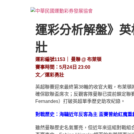
運彩分析解盤》英格蘭
壯
運彩編號1153｜ 曼聯 @ 布萊頓
賽事時間：5月24日 23:00
文／運彩勇壯
英超聯賽迎來最終第38輪的收官大戰，布萊
確保歐聯盃席次；反觀客隊曼聯已提前鎖定聯賽
Fernandes）打破英超單季歷史助攻紀錄。
對戰歷史：海鷗近年反客為主 盃賽曾給紅魔重
雖然曼聯歷史名氣響亮，但近年來這組對戰組合