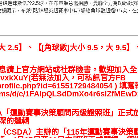
場總進球數低於2.5球，在布萊頓急需搶勝、曼聯全力為B費做
進階數據顯示，布萊頓近8場英超賽事中有7場總角球數超過9.5次
，大 2.5】、【[角球數]大小 9.5，大 
息請上官方網站或社群臉書。歡迎加入全
g/EPzdvxkXuY(若無法加入，可私訊官方FB
m/profile.php?id=61551729484054 
/forms/d/e/1FAIpQLSdDmXo4r6slZfME
DA「運動賽事決策顧問丙級證照班」正式放
麼深的邏輯
（CSDA）主辦的「115年運動賽事決