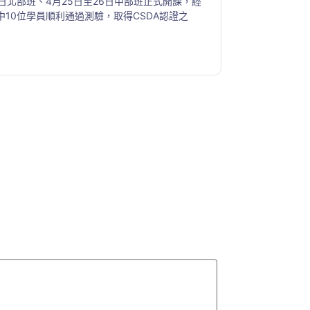
日北部班、4月25日至26日中部班正式開課，經
中10位學員順利通過測驗，取得CSDA認證之