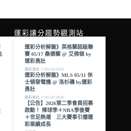
運彩讓分趨勢觀測站
居
運彩分析解盤》英格蘭超級聯
能
賽 05/17 桑德蘭 @ 艾佛頓 by
運彩勇壯
運彩勇壯
05/16/2026
運彩分析解盤》MLS 05/11 休
士頓發電機 @ 洛杉磯 by運彩
勇壯
運彩勇壯
05/10/2026
【公告】2026第二季會員招募
最
啟動！ 棒球季＋NBA季後賽
＋世足熱潮 三大賽事引爆運
彩業績成長