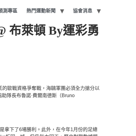
賽預測專區
熱門運動新聞
協會消息
@ 布萊頓 By運彩勇
死的歐戰資格爭奪戰，海鷗軍團必須全力搶分以
隊長布魯諾·費爾南德斯（Bruno
是拿下了6場勝利。此外，在今年1月份的足總