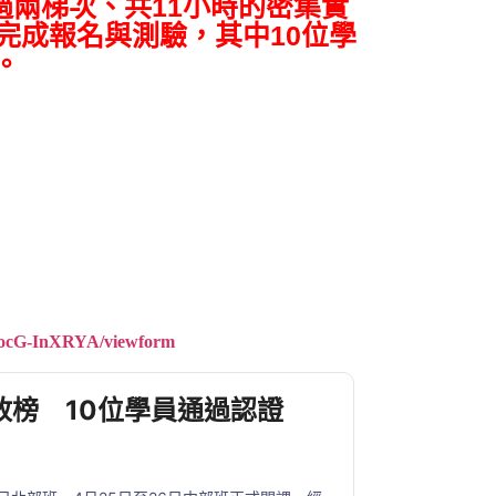
經過兩梯次、共11小時的密集實
員完成報名與測驗，其中10位學
。
ocG-InXRYA/viewform
式放榜 10位學員通過認證