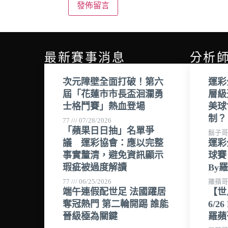
最新賽事消息
分析
次元障壁全面打破！第六
運彩
屆「花蓮市市長盃洄瀾勇
層級
士格鬥賽」熱血登場
美球
制？
77
07/28/2026
「蘋果日日抽」名單爭
鬍子
議 運彩協會：應以完整
運彩
事實釐清，避免資訊顯示
球賽 
瑕疵被過度解讀
By
77
06/25/2026
羅蘋
端午連假配世足 法國躍居
【世
奪冠熱門 第二輪開踢 誰能
6/2
晉級極為關鍵
羅蘋