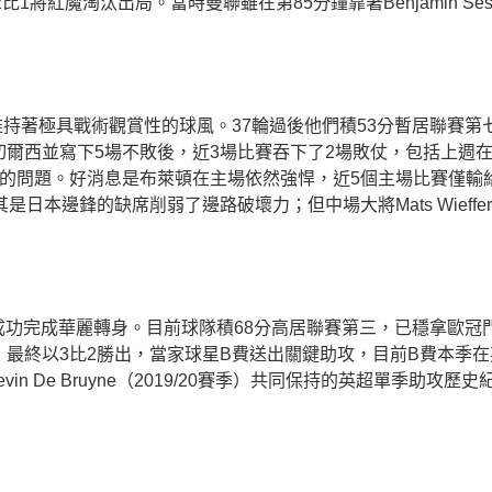
頓更以2比1將紅魔淘汰出局。當時曼聯雖在第85分鐘靠著Benjamin
依舊維持著極具戰術觀賞性的球風。37輪過後他們積53分暫居聯
爾西並寫下5場不敗後，近3場比賽吞下了2場敗仗，包括上週在
的問題。好消息是布萊頓在主場依然強悍，近5個主場比賽僅輸給
因傷缺陣，尤其是日本邊鋒的缺席削弱了邊路破壞力；但中場大將Mats W
這半年內，成功完成華麗轉身。目前球隊積68分高居聯賽第三，已穩拿
最終以3比2勝出，當家球星B費送出關鍵助攻，目前B費本季在
前中場Kevin De Bruyne（2019/20賽季）共同保持的英超