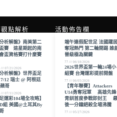
師觀點解析
活動佈告欄
分析解盤》南美第二
端午連假配世足 法國躍
盃賽 這星期起的南
奪冠熱門 第二輪開踢 誰
會盃資格賽打什麼賽
晉級極為關鍵
77
06/18/2026
2026世界盃第一輪24場小
哥
07/21/2026
分析解盤》世界盃足
組賽 台灣運彩提前開盤
7/12 瑞士 @ 阿根廷
77
06/05/2026
羅蘋哥
【青年聯賽】Attackers
U14勇奪冠軍 高雄先鋒
哥
07/11/2026
足運彩104場全攻略】
青訓首度參戰即封王 
6 D組 美國@土耳其By
後一分鐘絕殺全場沸騰
哥
77
05/27/2026