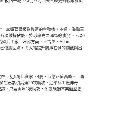
 Šeško扳回一城，但仍無力回天。歷史對戰數據顯
賽第七，掌握著晉級歐聯盃的主動權。不過，海鷗軍
各項數據佔優、控球率高達66%的情況下，以0
過兵工廠。陣容方面，三笘薰、Adam
ieffer已傷癒回歸，將大幅提升防線右側的攔截與出
歐冠門票，近5場比賽拿下4勝，狀態正值高峰。上輪
英超已累積高達20次助攻，追平兵工廠傳奇
單季助攻歷史紀錄，只要再添1次助攻，他就能獨享英超歷史