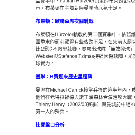
盃賽事中，Fabian Hürzeler領軍的布萊
示，布萊頓在主場對陣曼聯時底氣十足。
布萊頓：歐聯盃席次關鍵戰
布萊頓在Hürzeler執教的第二個賽季中，
團季末的衝刺顯得有些後勁不足，在先前大勝切
比1爆冷不敵里茲聯，暴露出球隊「無效控球」
Webster與Stefanos Tzimas持續
球實力。
曼聯：B費迎來歷史里程碑
曼聯在Michael Carrick接掌兵符的
他們在老特拉福德與諾丁漢森林合演進攻大戰，
Thierry Henry（2002/03賽季）與曼城
第一人的殊榮。
比賽盤口分析