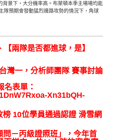
球的背景下，大分機率高。布萊頓本季主場場均能
，在主隊預期會發動猛烈邊路攻勢的情況下，角球
9.5】、【兩隊是否都進球，是】
台灣一，分析師團隊 賽事討論
) 填寫報名表單：
wD1DnW7Rxoa-Xn31bQH-
榜 10位學員通過認證 滑雪網
策顧問－丙級證照班」，今年首