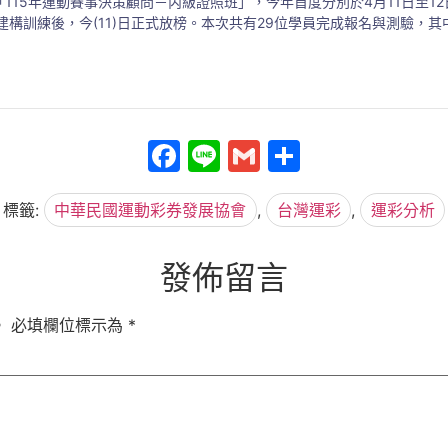
115年運動賽事決策顧問－丙級證照班」，今年首度分別於4月11日至12
構訓練後，今(11)日正式放榜。本次共有29位學員完成報名與測驗，其
Facebook
Line
Gmail
分
享
標籤:
中華民國運動彩券發展協會
,
台灣運彩
,
運彩分析
發佈留言
。
必填欄位標示為
*