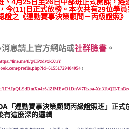
部班、4月25日至26日中部班正式開課，
今(11)日正式放榜。本次共有29位學
A認證之《運動賽事決策顧問－丙級證照》
多消息請上官方網站或
社群臉書
。
https://line.me/ti/g/EPzdvxkXuY
book.com/profile.php?id=61551729484054
)
rms/d/e/1FAIpQLSdDmXo4r6slZfMEwD1DnW7Rxoa-Xn31bQH-TnBr
SDA「運動賽事決策顧問丙級證照班」正
背後有這麼深的邏輯