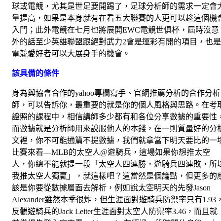
球或電競，尤其是世足要開踢了，足球分析師的需求一定會
量提高，如果是本身就有在看五大聯賽的人更可以趁這個機
入門；此外電競在七月也將展開EWC電競世俱杯，屆時沒意
外的話至少英雄聯盟跟絕對武力2會是運彩有開的項目，也是
電競愛好者可以大展身手的機會。
該具備的條件
身為與協會合作的yahoo專欄寫手、官網推薦分析的合作分析
師，可以告訴你，最重要的就是你的個人風格與思路。在考
證照的課程中，相信講師多少都有和各位分享數據的重要性
而數據就是分析師用來說服他人的本錢，在一則質量好的分
文裡，你不可能通篇不提數據，我們就拿當下明天要比的一
比賽來看—MLB的太空人@遊騎兵，這場如果你想推太空
人，你總不能就提一段「太空人四連勝，遊騎兵四連敗，所
我推太空人獨贏」，就這樣吧？這當然是個論點，但更多的
該是你要從數據層面去解析，例如說太空明天的先發Jason
Alexander雖然本季很炸，但生涯面對遊騎兵防禦率只有1.93
反觀遊騎兵的Jack Leiter生涯面對太空人防禦率3.46，而且就