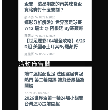
盃賽 這星期起的南美球會盃
資格賽打什麼賽制？
鬍子哥
07/21/2026
運彩分析解盤》世界盃足球賽
7/12 瑞士 @ 阿根廷 By羅蘋哥
羅蘋哥
07/11/2026
【世足運彩104場全攻略】6/26
D組 美國@土耳其By羅蘋哥
羅蘋哥
06/26/2026
活動佈告欄
端午連假配世足 法國躍居奪冠
熱門 第二輪開踢 誰能晉級極為
關鍵
77
06/18/2026
2026世界盃第一輪24場小組賽
台灣運彩提前開盤