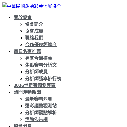
關於協會
協會簡介
協會成員
聯絡我們
合作優良經銷商
每日名家推薦
專家合盤推薦
焦點賽事分析文
分析師成員
分析師勝率排行榜
2026世足賽預測專區
熱門運動新聞
最新賽事消息
運彩趨勢觀測站
分析師觀點解析
活動佈告欄
協會消息