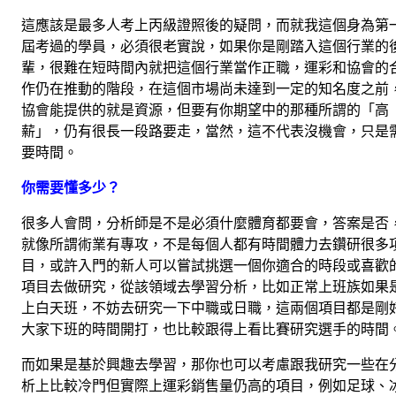
這應該是最多人考上丙級證照後的疑問，而就我這個身為第
屆考過的學員，必須很老實說，如果你是剛踏入這個行業的
輩，很難在短時間內就把這個行業當作正職，運彩和協會的
作仍在推動的階段，在這個市場尚未達到一定的知名度之前
協會能提供的就是資源，但要有你期望中的那種所謂的「高
薪」，仍有很長一段路要走，當然，這不代表沒機會，只是
要時間。
你需要懂多少？
很多人會問，分析師是不是必須什麼體育都要會，答案是否
就像所謂術業有專攻，不是每個人都有時間體力去鑽研很多
目，或許入門的新人可以嘗試挑選一個你適合的時段或喜歡
項目去做研究，從該領域去學習分析，比如正常上班族如果
上白天班，不妨去研究一下中職或日職，這兩個項目都是剛
大家下班的時間開打，也比較跟得上看比賽研究選手的時間
而如果是基於興趣去學習，那你也可以考慮跟我研究一些在
析上比較冷門但實際上運彩銷售量仍高的項目，例如足球、