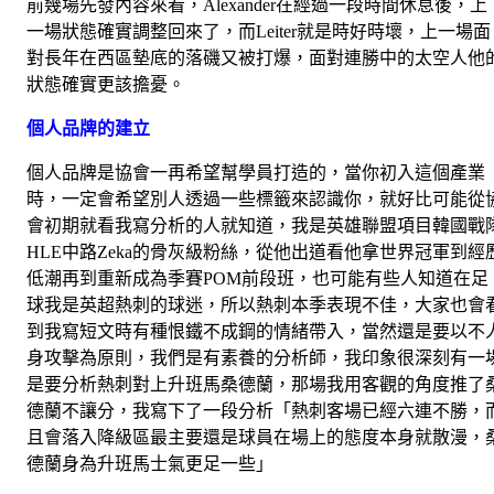
前幾場先發內容來看，Alexander在經過一段時間休息後，上
一場狀態確實調整回來了，而Leiter就是時好時壞，上一場面
對長年在西區墊底的落磯又被打爆，面對連勝中的太空人他
狀態確實更該擔憂。
個人品牌的建立
個人品牌是協會一再希望幫學員打造的，當你初入這個產業
時，一定會希望別人透過一些標籤來認識你，就好比可能從
會初期就看我寫分析的人就知道，我是英雄聯盟項目韓國戰
HLE中路Zeka的骨灰級粉絲，從他出道看他拿世界冠軍到經
低潮再到重新成為季賽POM前段班，也可能有些人知道在足
球我是英超熱刺的球迷，所以熱刺本季表現不佳，大家也會
到我寫短文時有種恨鐵不成鋼的情緒帶入，當然還是要以不
身攻擊為原則，我們是有素養的分析師，我印象很深刻有一
是要分析熱刺對上升班馬桑德蘭，那場我用客觀的角度推了
德蘭不讓分，我寫下了一段分析「熱刺客場已經六連不勝，
且會落入降級區最主要還是球員在場上的態度本身就散漫，
德蘭身為升班馬士氣更足一些」