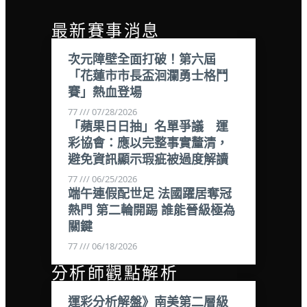
最新賽事消息
次元障壁全面打破！第六屆
「花蓮市市長盃洄瀾勇士格鬥
賽」熱血登場
77
07/28/2026
「蘋果日日抽」名單爭議 運
彩協會：應以完整事實釐清，
避免資訊顯示瑕疵被過度解讀
77
06/25/2026
端午連假配世足 法國躍居奪冠
熱門 第二輪開踢 誰能晉級極為
關鍵
77
06/18/2026
分析師觀點解析
運彩分析解盤》南美第二層級