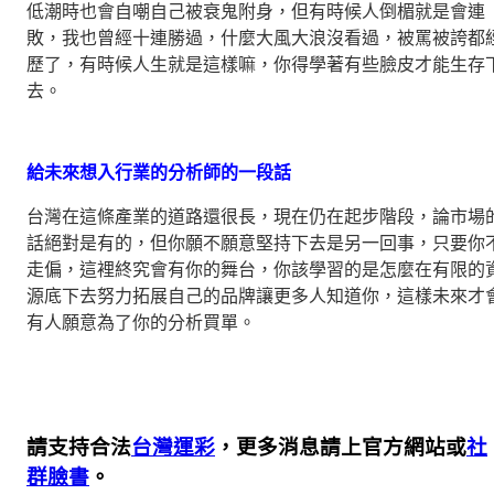
低潮時也會自嘲自己被衰鬼附身，但有時候人倒楣就是會連
敗，我也曾經十連勝過，什麼大風大浪沒看過，被罵被誇都
歷了，有時候人生就是這樣嘛，你得學著有些臉皮才能生存
去。
給未來想入行業的分析師的一段話
台灣在這條產業的道路還很長，現在仍在起步階段，論市場
話絕對是有的，但你願不願意堅持下去是另一回事，只要你
走偏，這裡終究會有你的舞台，你該學習的是怎麼在有限的
源底下去努力拓展自己的品牌讓更多人知道你，這樣未來才
有人願意為了你的分析買單。
請支持合法
台灣運彩
，更多消息請上官方網站或
社
群臉書
。