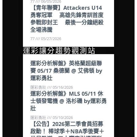
77
06/05/2026
【青年聯賽】Attackers U14
勇奪冠軍 高雄先鋒青訓首度
參戰即封王 最後一分鐘絕殺
全場沸騰
77
05/27/2026
運彩讓分趨勢觀測站
運彩分析解盤》英格蘭超級聯
賽 05/17 桑德蘭 @ 艾佛頓 by
運彩勇壯
運彩勇壯
05/16/2026
運彩分析解盤》MLS 05/11 休
士頓發電機 @ 洛杉磯 by運彩勇
壯
運彩勇壯
05/10/2026
【公告】2026第二季會員招募
啟動！ 棒球季＋NBA季後賽＋