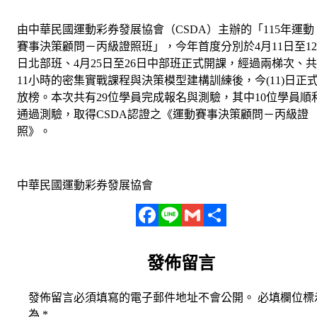
由中華民國運動彩券發展協會（CSDA）主辦的「115年運動
賽事決策顧問－丙級證照班」，今年首度分別於4月11日至12
日北部班、4月25日至26日中部班正式開課，經過兩梯次、共
11小時的密集實戰課程與決策模型建構訓練後，今(11)日正
放榜。本次共有29位學員完成報名與測驗，其中10位學員順
通過測驗，取得CSDA認證之《運動賽事決策顧問－丙級證
照》。
中華民國運動彩券發展協會
Facebook
Line
Gmail
分
發佈留言
享
發佈留言必須填寫的電子郵件地址不會公開。
必填欄位標
為
*