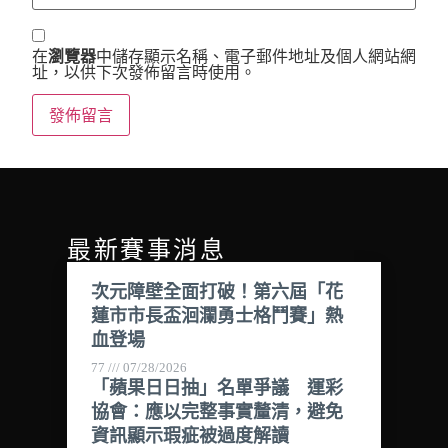
在
瀏覽器
中儲存顯示名稱、電子郵件地址及個人網站網
址，以供下次發佈留言時使用。
最新賽事消息
次元障壁全面打破！第六屆「花
蓮市市長盃洄瀾勇士格鬥賽」熱
血登場
77
07/28/2026
「蘋果日日抽」名單爭議 運彩
協會：應以完整事實釐清，避免
資訊顯示瑕疵被過度解讀