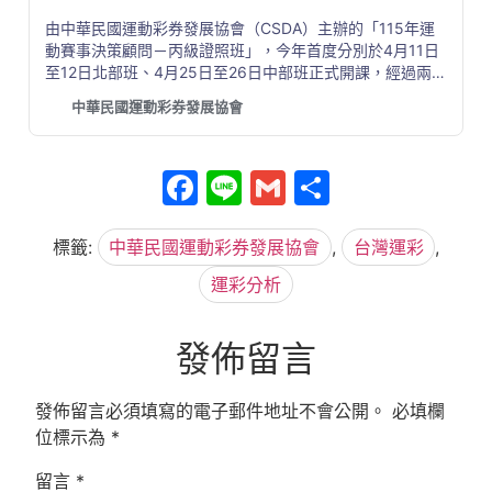
由中華民國運動彩券發展協會（CSDA）主辦的「115年運
動賽事決策顧問－丙級證照班」，今年首度分別於4月11日
至12日北部班、4月25日至26日中部班正式開課，經過兩梯
次、共11小時的密集實戰課程與決策模型建構訓練後，今
中華民國運動彩券發展協會
(11)日正式放榜。本次共有29位學員完成報名與測驗，其中
10位學員順利通過測驗，取得CSDA認證之《運動賽事決策
顧問－丙級證照》。
Facebook
Line
Gmail
分
享
標籤:
中華民國運動彩券發展協會
,
台灣運彩
,
運彩分析
發佈留言
發佈留言必須填寫的電子郵件地址不會公開。
必填欄
位標示為
*
留言
*