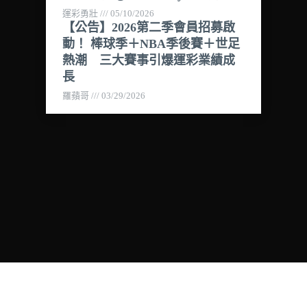
運彩勇壯
05/10/2026
【公告】2026第二季會員招募啟
動！ 棒球季＋NBA季後賽＋世足
熱潮 三大賽事引爆運彩業績成
長
羅蘋哥
03/29/2026