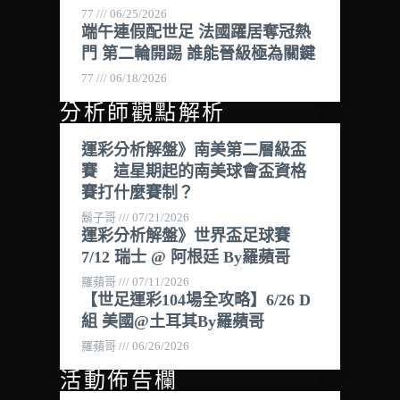
77
06/25/2026
端午連假配世足 法國躍居奪冠熱
門 第二輪開踢 誰能晉級極為關鍵
77
06/18/2026
分析師觀點解析
運彩分析解盤》南美第二層級盃
賽 這星期起的南美球會盃資格
賽打什麼賽制？
鬍子哥
07/21/2026
運彩分析解盤》世界盃足球賽
7/12 瑞士 @ 阿根廷 By羅蘋哥
羅蘋哥
07/11/2026
【世足運彩104場全攻略】6/26 D
組 美國@土耳其By羅蘋哥
羅蘋哥
06/26/2026
活動佈告欄