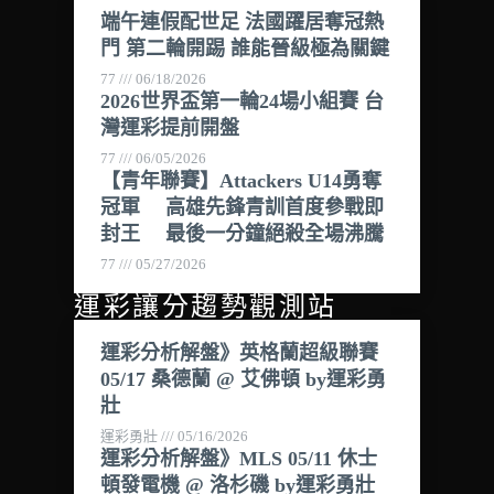
端午連假配世足 法國躍居奪冠熱
門 第二輪開踢 誰能晉級極為關鍵
77
06/18/2026
2026世界盃第一輪24場小組賽 台
灣運彩提前開盤
77
06/05/2026
【青年聯賽】Attackers U14勇奪
冠軍 高雄先鋒青訓首度參戰即
封王 最後一分鐘絕殺全場沸騰
77
05/27/2026
運彩讓分趨勢觀測站
運彩分析解盤》英格蘭超級聯賽
05/17 桑德蘭 @ 艾佛頓 by運彩勇
壯
運彩勇壯
05/16/2026
運彩分析解盤》MLS 05/11 休士
頓發電機 @ 洛杉磯 by運彩勇壯