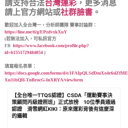
請支持合法
台灣運彩
，更多消息
請上官方網站或
社群臉書
。
歡迎加入全台灣一，分析師團隊 賽事討論群：
https://line.me/ti/g/EPzdvxkXuY
(若無法加入，可私訊官方
FB
https://www.facebook.com/profile.php?
id=61551729484054
)
填寫報名表單：
https://docs.google.com/forms/d/e/1FAIpQLSdDmXo4r6slZ
Xn31bQH-TnBrocG-InXRYA/viewform
【全台唯一TTQS認證】CSDA「運動賽事決
策顧問丙級證照班」正式放榜 10位學員通過
認證 滑雪網紅KIKI：原來運彩背後有這麼深
的邏輯