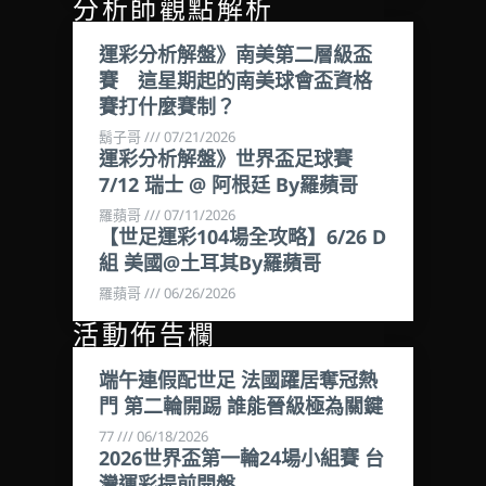
分析師觀點解析
運彩分析解盤》南美第二層級盃
賽 這星期起的南美球會盃資格
賽打什麼賽制？
鬍子哥
07/21/2026
運彩分析解盤》世界盃足球賽
7/12 瑞士 @ 阿根廷 By羅蘋哥
羅蘋哥
07/11/2026
【世足運彩104場全攻略】6/26 D
組 美國@土耳其By羅蘋哥
羅蘋哥
06/26/2026
活動佈告欄
端午連假配世足 法國躍居奪冠熱
門 第二輪開踢 誰能晉級極為關鍵
77
06/18/2026
2026世界盃第一輪24場小組賽 台
灣運彩提前開盤