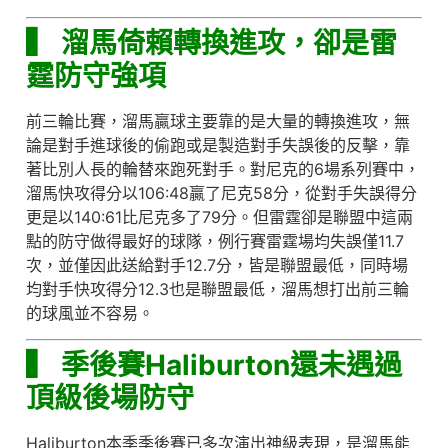
▍ 溜馬倚賴轉換進攻，卻是雷
霆防守強項
前三輪比賽，溜馬贏球主要靠的是大量的轉換進攻，無
論是對手進球後的偷跑或是製造對手失誤後的反擊，靠
著比別人長的輪替來跑死對手。對尼克的6場系列賽中，
溜馬快攻得分以106:48贏了尼克58分，從對手失誤得分
更是以140:61比尼克多了79分。但雷霆卻是聯盟中這兩
點的防守做得最好的球隊，例行賽雷霆場均失誤僅11.7
次，並僅因此送給對手12.7分，皆是聯盟最低，同時場
均對手快攻得分12.3也是聯盟最低，溜馬想打出前三輪
的球風並不容易。
▍ 季後賽Haliburton還未遇過
頂級後場防守
Haliburton本季季後賽已多次演出神級表現，是溜馬能