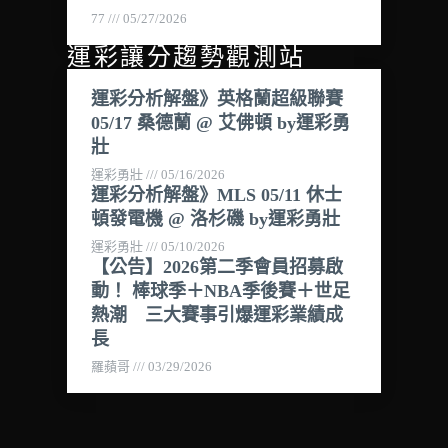
77
05/27/2026
運彩讓分趨勢觀測站
運彩分析解盤》英格蘭超級聯賽
05/17 桑德蘭 @ 艾佛頓 by運彩勇
壯
運彩勇壯
05/16/2026
運彩分析解盤》MLS 05/11 休士
頓發電機 @ 洛杉磯 by運彩勇壯
運彩勇壯
05/10/2026
【公告】2026第二季會員招募啟
動！ 棒球季＋NBA季後賽＋世足
熱潮 三大賽事引爆運彩業績成
長
羅蘋哥
03/29/2026