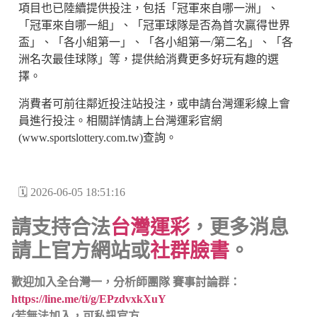
項目也已陸續提供投注，包括「冠軍來自哪一洲」、
「冠軍來自哪一組」、「冠軍球隊是否為首次贏得世界
盃」、「各小組第一」、「各小組第一/第二名」、「各
洲名次最佳球隊」等，提供給消費更多好玩有趣的選
擇。
消費者可前往鄰近投注站投注，或申請台灣運彩線上會
員進行投注。相關詳情請上台灣運彩官網
(
www.sportslottery.com.tw
)查詢。
🗓 2026-06-05 18:51:16
請支持合法
台灣運彩
，更多消息
請上官方網站或
社群臉書
。
歡迎加入全台灣一，分析師團隊 賽事討論群：
https://line.me/ti/g/EPzdvxkXuY
(若無法加入，可私訊官方