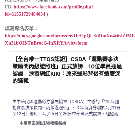
FB
https://www.facebook.com/profile.php?
id=61551729484054
)
填寫報名表單：
https://docs.google.com/forms/d/e/1FAIpQLSdDmXo4r6slZ
Xn31bQH-TnBrocG-InXRYA/viewform
【全台唯一TTQS認證】CSDA「運動賽事決
策顧問丙級證照班」正式放榜 10位學員通過
認證 滑雪網紅KIKI：原來運彩背後有這麼深
的邏輯
由中華民國運動彩券發展協會（CSDA）主辦的「115年運
動賽事決策顧問－丙級證照班」，今年首度分別於4月11日
至12日北部班、4月25日至26日中部班正式開課，經過兩梯
次、共11小時的密集實戰課程與決策模型建構訓練後，今
中華民國運動彩券發展協會
(11)日正式放榜。本次共有29位學員完成報名與測驗，其中
10位學員順利通過測驗，取得CSDA認證之《運動賽事決策