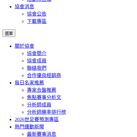
協會消息
協會公告
下載專區
選單
關於協會
協會簡介
協會成員
聯絡我們
合作優良經銷商
每日名家推薦
專家合盤推薦
焦點賽事分析文
分析師成員
分析師勝率排行榜
2026世足賽預測專區
熱門運動新聞
最新賽事消息