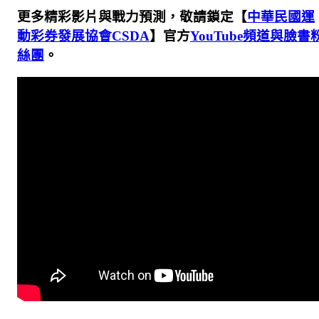
更多精彩影片與戰力預測，敬請鎖定【
中華民國運
動彩券發展協會CSDA
】官方
YouTube頻道與臉書
絲團
。