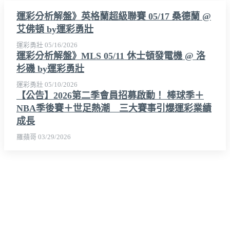
運彩分析解盤》英格蘭超級聯賽 05/17 桑德蘭 @
艾佛頓 by運彩勇壯
運彩勇壯
05/16/2026
運彩分析解盤》MLS 05/11 休士頓發電機 @ 洛
杉磯 by運彩勇壯
運彩勇壯
05/10/2026
【公告】2026第二季會員招募啟動！ 棒球季＋
NBA季後賽＋世足熱潮 三大賽事引爆運彩業績
成長
羅蘋哥
03/29/2026