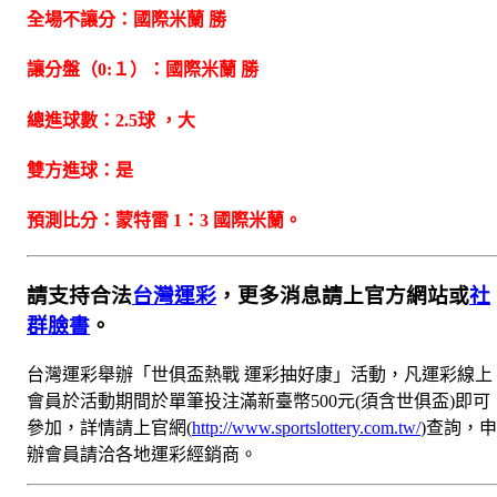
全場不讓分：國際米蘭 勝
讓分盤（0:１）：國際米蘭 勝
總進球數：2.5球 ，大
雙方進球：是
預測比分：蒙特雷 1：3 國際米蘭。
請支持合法
台灣運彩
，更多消息請上官方網站或
社
群臉書
。
台灣運彩舉辦「世俱盃熱戰 運彩抽好康」活動，凡運彩線上
會員於活動期間於單筆投注滿新臺幣500元(須含世俱盃)即可
參加，詳情請上官網(
http://www.sportslottery.com.tw/
)查詢，申
辦會員請洽各地運彩經銷商。