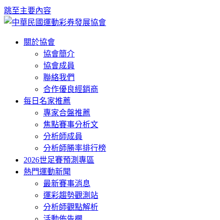
跳至主要內容
關於協會
協會簡介
協會成員
聯絡我們
合作優良經銷商
每日名家推薦
專家合盤推薦
焦點賽事分析文
分析師成員
分析師勝率排行榜
2026世足賽預測專區
熱門運動新聞
最新賽事消息
運彩趨勢觀測站
分析師觀點解析
活動佈告欄