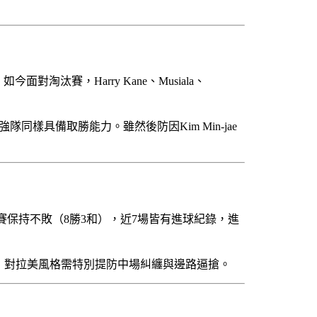
汰賽，Harry Kane、Musiala、
樣具備取勝能力。雖然後防因Kim Min-jae
賽保持不敗（8勝3和），近7場皆有進球紀錄，進
多，對拉美風格需特別提防中場糾纏與邊路逼搶。