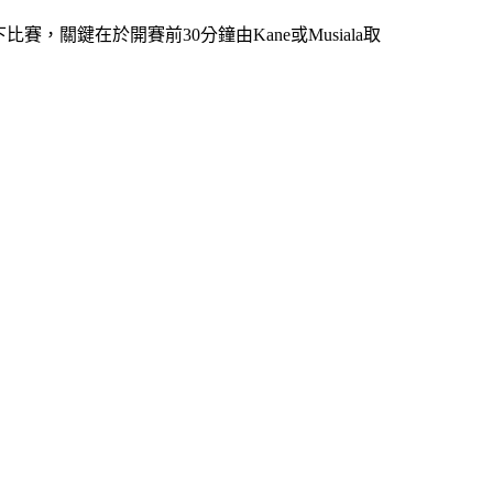
鍵在於開賽前30分鐘由Kane或Musiala取