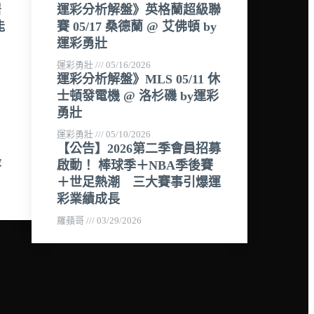
居
運彩分析解盤》英格蘭超級聯
能
賽 05/17 桑德蘭 @ 艾佛頓 by
運彩勇壯
運彩勇壯
05/16/2026
運彩分析解盤》MLS 05/11 休
士頓發電機 @ 洛杉磯 by運彩
勇壯
運彩勇壯
05/10/2026
【公告】2026第二季會員招募
最
啟動！ 棒球季＋NBA季後賽
＋世足熱潮 三大賽事引爆運
彩業績成長
羅蘋哥
03/29/2026