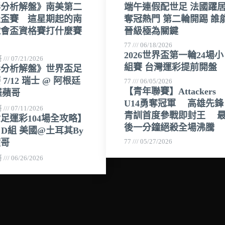
彩分析解盤》南美第二
端午連假配世足 法國躍
級盃賽 這星期起的南
奪冠熱門 第二輪開踢 誰
球會盃資格賽打什麼賽
晉級極為關鍵
？
77
06/18/2026
2026世界盃第一輪24場小
哥
07/21/2026
組賽 台灣運彩提前開盤
彩分析解盤》世界盃足
 7/12 瑞士 @ 阿根廷
77
06/05/2026
【青年聯賽】Attackers
羅蘋哥
U14勇奪冠軍 高雄先鋒
哥
07/11/2026
青訓首度參戰即封王 
足運彩104場全攻略】
後一分鐘絕殺全場沸騰
26 D組 美國@土耳其By
蘋哥
77
05/27/2026
哥
06/26/2026