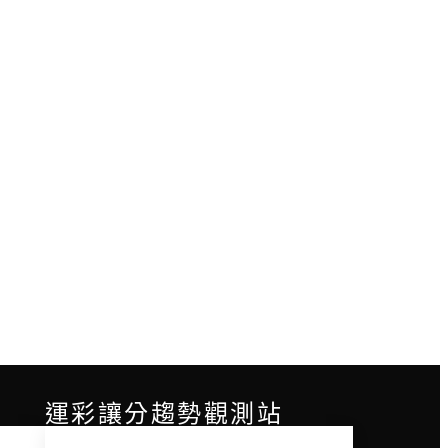
運彩讓分趨勢觀測站