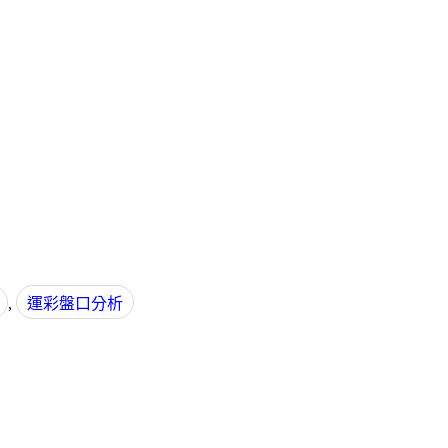
,
運彩盤口分析