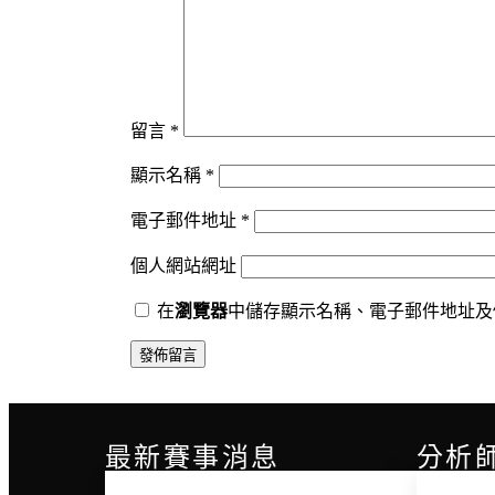
留言
*
顯示名稱
*
電子郵件地址
*
個人網站網址
在
瀏覽器
中儲存顯示名稱、電子郵件地址及
最新賽事消息
分析