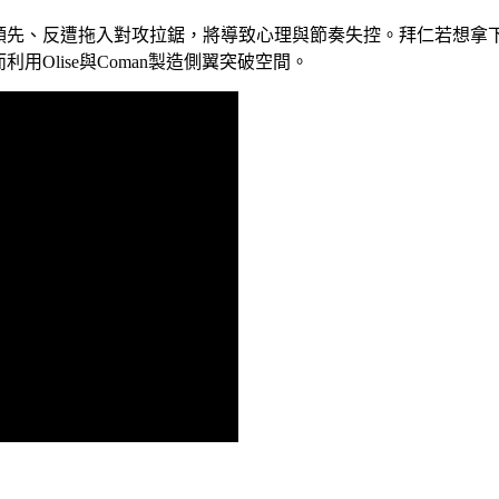
、反遭拖入對攻拉鋸，將導致心理與節奏失控。拜仁若想拿下比賽，關
Olise與Coman製造側翼突破空間。