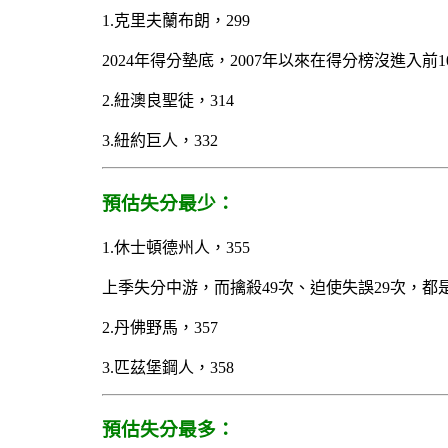
1.克里夫蘭布朗，299
2024年得分墊底，2007年以來在得分榜沒進入
2.紐澳良聖徒，314
3.紐約巨人，332
預估失分最少：
1.休士頓德州人，355
上季失分中游，而擒殺49次、迫使失誤29次，都是
2.丹佛野馬，357
3.匹茲堡鋼人，358
預估失分最多：