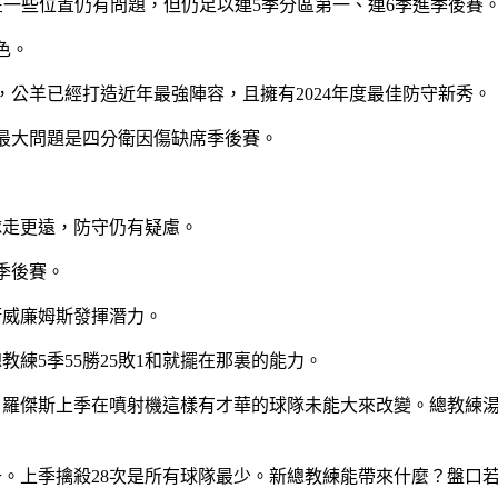
防守上在一些位置仍有問題，但仍足以連5季分區第一、連6季進季後賽
色。
，公羊已經打造近年最強陣容，且擁有2024年度最佳防守新秀。
季最大問題是四分衛因傷缺席季後賽。
隊走更遠，防守仍有疑慮。
緣季後賽。
衛威廉姆斯發揮潛力。
教練5季55勝25敗1和就擺在那裏的能力。
多少？羅傑斯上季在噴射機這樣有才華的球隊未能大來改變。總教
提升。上季擒殺28次是所有球隊最少。新總教練能帶來什麼？盤口