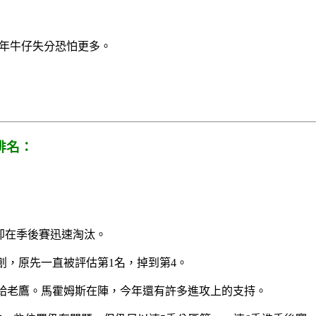
今年牛仔失分恐怕更多。
排名：
2，卻在季後賽迅速淘汰。
創，原先一直被評估第1名，掉到第4。
敗給老鷹。馬霍姆斯在陣，今年還有許多進攻上的支持。