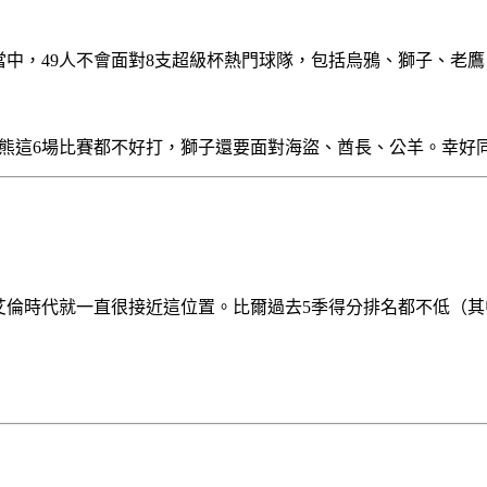
中，49人不會面對8支超級杯熱門球隊，包括烏鴉、獅子、老
哥熊這6場比賽都不好打，獅子還要面對海盜、酋長、公羊。幸好
是艾倫時代就一直很接近這位置。比爾過去5季得分排名都不低（其