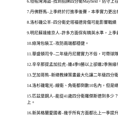
6.坦帕灣海盜–找到招牌四分衛Mayfield，
7.丹佛野馬–上季終於打進季後賽，本季實力更出
8.洛杉磯公羊–四分衛史塔福德背傷可能影響戰績
9.明尼蘇達維京人–許多方面保有精英水準，上
10.綠灣包裝工–攻防兩端都穩健。
11.華盛頓司令–二年級丹尼爾實力不俗，可帶球
12.辛辛那提孟加拉虎–連4季9勝以上卻連2季無
13.芝加哥熊–新總教練策畫最大化讓二年級四分
14.洛杉磯電光–線衛、角衛都倒數10名內，但是總
15.匹茲堡鋼人–能從41歲四分衛羅傑斯德到
上。
16.新英格蘭愛國者–幾乎所有方面都比上一季