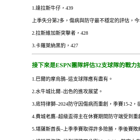
1.達拉斯牛仔，439
上季失分第2多，傷病與防守最不穩定的評估，
2.拉斯維加斯突擊者，428
3.卡羅萊納黑豹，427
接下來是ESPN團隊評估32支球隊的戰力
1.巴爾的摩烏鴉–這支球隊應有盡有。
2.水牛城比爾–出色的進攻展望。
3.底特律獅–2024防守因傷病而重創，季賽15-
4.費城老鷹–超級盃得主在休賽期間防守端受到重
5.堪薩斯酋長–上季季賽取得許多險勝，季後賽