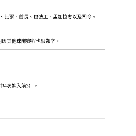
鷹、比爾、酋長、包裝工、孟加拉虎以及司令。
同區其他球隊賽程也很艱辛。
中4次進入前3）。