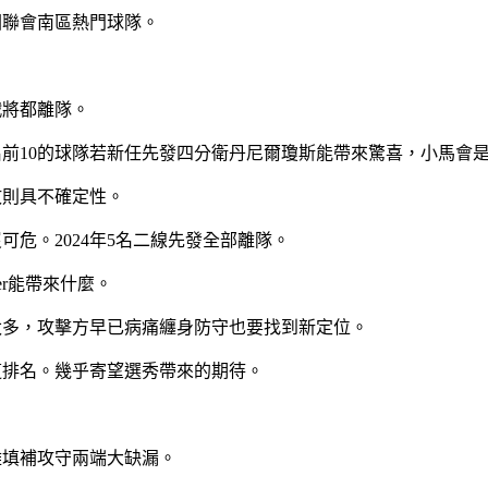
國聯會南區熱門球隊。
戰將都離隊。
排名前10的球隊若新任先發四分衛丹尼爾瓊斯能帶來驚喜，小馬會
攻則具不確定性。
可危。2024年5名二線先發全部離隊。
ker能帶來什麼。
多太多，攻擊方早已病痛纏身防守也要找到新定位。
越這排名。幾乎寄望選秀帶來的期待。
難填補攻守兩端大缺漏。