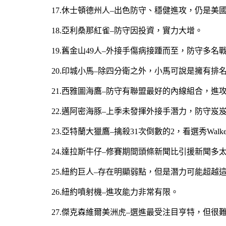
17.休士頓德州人–出色防守、穩健進攻，仍是美
18.亞利桑那紅雀–防守因投資，實力大增。
19.舊金山49人–外接手傷病接踵而至，防守多名
20.印城小馬–除四分衛之外，小馬可說是擁有
21.西雅圖海鷹–防守有聯盟最好的內線組合，進
22.邁阿密海豚–上季未發揮外接手潛力，防守岌岌
23.亞特蘭大獵鷹–擒殺31次倒數的2，看選秀Wal
24.達拉斯牛仔–修賽期間頭條新聞比引援新聞
25.紐約巨人–存在明顯弱點，但是潛力可能超
26.紐約噴射機–進攻能力非常有限。
27.傑克森維爾美洲虎–選進最受注目亨特，但很