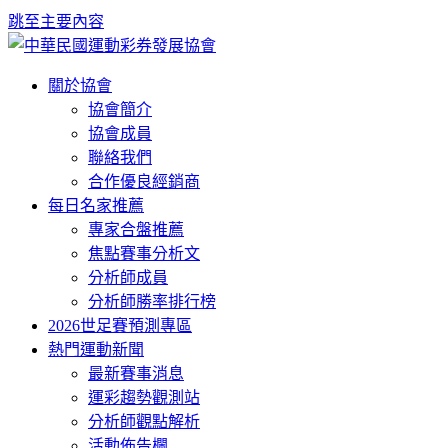
跳至主要內容
關於協會
協會簡介
協會成員
聯絡我們
合作優良經銷商
每日名家推薦
專家合盤推薦
焦點賽事分析文
分析師成員
分析師勝率排行榜
2026世足賽預測專區
熱門運動新聞
最新賽事消息
運彩趨勢觀測站
分析師觀點解析
活動佈告欄