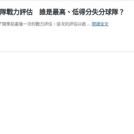
2隊戰力評估 誰是最高、低得分失分球隊？
〈分
，做了開季前最後一次的戰力評估，這次的評估以過 …
閱讀全文
析
師
觀
點〉
鬍
子
哥
解
析：
NFL
開
季
前
32
隊
戰
力