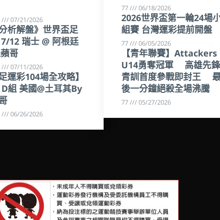
77
06/18/2026
2026世界盃第一輪24場
哥
07/21/2026
分析解盤》世界盃足
組賽 台灣運彩提前開盤
7/12 瑞士 @ 阿根廷
77
06/05/2026
羅蘋哥
【青年聯賽】Attackers
U14勇奪冠軍 高雄先鋒
哥
07/11/2026
足運彩104場全攻略】
青訓首度參戰即封王 
6 D組 美國@土耳其By
後一分鐘絕殺全場沸騰
哥
77
05/27/2026
哥
06/26/2026