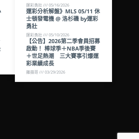
運彩勇壯
05/16/2026
小
運彩分析解盤》MLS 05/11 休
士頓發電機 @ 洛杉磯 by運彩
勇壯
運彩勇壯
05/10/2026
【公告】2026第二季會員招募
最
啟動！ 棒球季＋NBA季後賽
＋世足熱潮 三大賽事引爆運
彩業績成長
羅蘋哥
03/29/2026