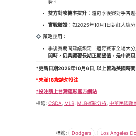
勢。
雙方對攻機率提升
：道奇季後賽對手普遍
實戰驗證
：如2025年10月1日對紅人總
策略應用：
季後賽期間建議鎖定「道奇賽事全場大分
間時，仍具顯著長期正期望值，是中高風
*更新日期2025年10月6日, 以上皆為美國時間
*未滿18歲請勿投注
*投注請上台灣運彩官方網站
標籤:
CSDA
,
MLB
,
MLB運彩分析
,
中華民國運
標籤:
Dodgers
,
Los Angeles D