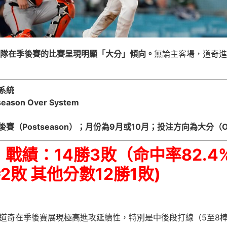
奇隊在季後賽的比賽呈現明顯「大分」傾向。
無論主客場，道奇進
系統
eason Over System
Postseason）；月份為9月或10月；投注方向為大分（O
 戰績：14勝3敗（命中率82.
2勝2敗 其他分數12勝1敗)
道奇在季後賽展現極高進攻延續性，特別是中後段打線（5至8