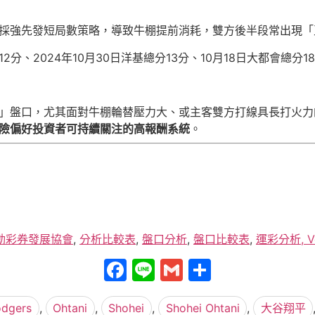
採強先發短局數策略，導致牛棚提前消耗，雙方後半段常出現「
分12分、2024年10月30日洋基總分13分、10月18日大都會總
」盤口，尤其面對牛棚輪替壓力大、或主客雙方打線具長打火力
險偏好投資者可持續關注的高報酬系統
。
動彩券發展協會
,
分析比較表
,
盤口分析
,
盤口比較表
,
運彩分析, V
Facebook
Line
Gmail
分
享
odgers
,
Ohtani
,
Shohei
,
Shohei Ohtani
,
大谷翔平