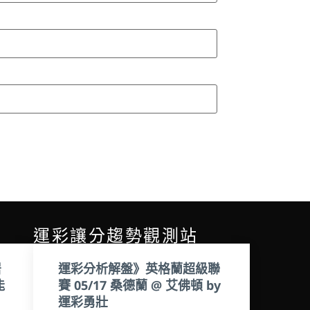
運彩讓分趨勢觀測站
居
運彩分析解盤》英格蘭超級聯
能
賽 05/17 桑德蘭 @ 艾佛頓 by
運彩勇壯