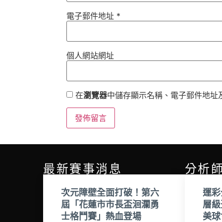
電子郵件地址
*
個人網站網址
在
瀏覽器
中儲存顯示名稱、電子郵件地址
最新賽事消息
分析
次元障壁全面打破！第六
運彩
屆「花蓮市市長盃洄瀾勇
層級
士格鬥賽」熱血登場
美球