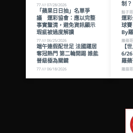
制？
77
07/28/2026
「蘋果日日抽」名單爭
鬍子
議 運彩協會：應以完整
運彩
事實釐清，避免資訊顯示
球賽 
瑕疵被過度解讀
By
77
06/25/2026
羅蘋
端午連假配世足 法國躍居
【世
奪冠熱門 第二輪開踢 誰能
6/2
晉級極為關鍵
羅蘋
77
06/18/2026
羅蘋