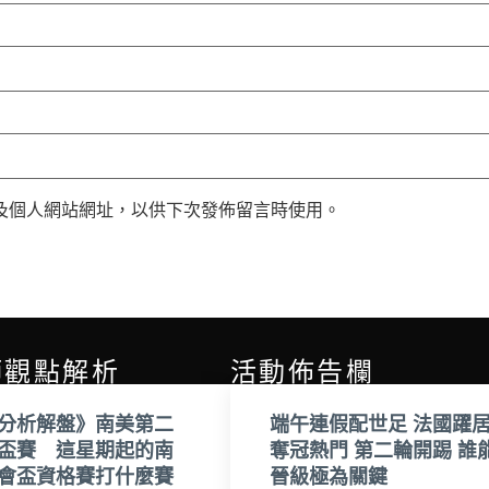
及個人網站網址，以供下次發佈留言時使用。
師觀點解析
活動佈告欄
分析解盤》南美第二
端午連假配世足 法國躍
盃賽 這星期起的南
奪冠熱門 第二輪開踢 誰
會盃資格賽打什麼賽
晉級極為關鍵