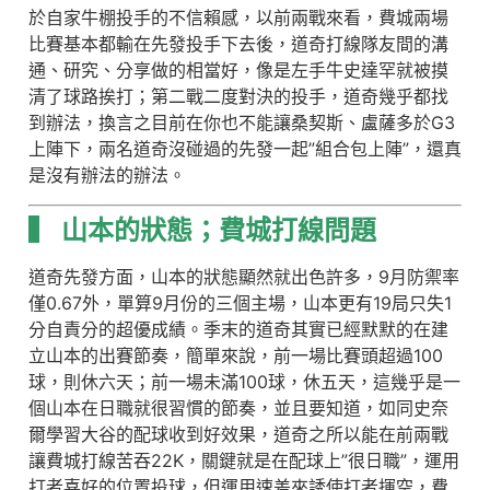
於自家牛棚投手的不信賴感，以前兩戰來看，費城兩場
比賽基本都輸在先發投手下去後，道奇打線隊友間的溝
通、研究、分享做的相當好，像是左手牛史達罕就被摸
清了球路挨打；第二戰二度對決的投手，道奇幾乎都找
到辦法，換言之目前在你也不能讓桑契斯、盧薩多於G3
上陣下，兩名道奇沒碰過的先發一起”組合包上陣”，還真
是沒有辦法的辦法。
▍
山本的狀態；費城打線問題
道奇先發方面，山本的狀態顯然就出色許多，9月防禦率
僅0.67外，單算9月份的三個主場，山本更有19局只失1
分自責分的超優成績。季末的道奇其實已經默默的在建
立山本的出賽節奏，簡單來說，前一場比賽頭超過100
球，則休六天；前一場未滿100球，休五天，這幾乎是一
個山本在日職就很習慣的節奏，並且要知道，如同史奈
爾學習大谷的配球收到好效果，道奇之所以能在前兩戰
讓費城打線苦吞22K，關鍵就是在配球上”很日職”，運用
打者喜好的位置投球，但運用速差來誘使打者揮空，費