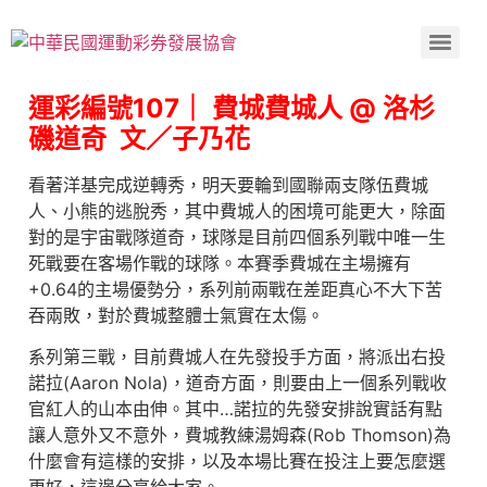
運彩編號107｜ 費城費城人 @ 洛杉
磯道奇 文／子乃花
看著洋基完成逆轉秀，明天要輪到國聯兩支隊伍費城
人、小熊的逃脫秀，其中費城人的困境可能更大，除面
對的是宇宙戰隊道奇，球隊是目前四個系列戰中唯一生
死戰要在客場作戰的球隊。本賽季費城在主場擁有
+0.64的主場優勢分，系列前兩戰在差距真心不大下苦
吞兩敗，對於費城整體士氣實在太傷。
系列第三戰，目前費城人在先發投手方面，將派出右投
諾拉(Aaron Nola)，道奇方面，則要由上一個系列戰收
官紅人的山本由伸。其中…諾拉的先發安排說實話有點
讓人意外又不意外，費城教練湯姆森(Rob Thomson)為
什麼會有這樣的安排，以及本場比賽在投注上要怎麼選