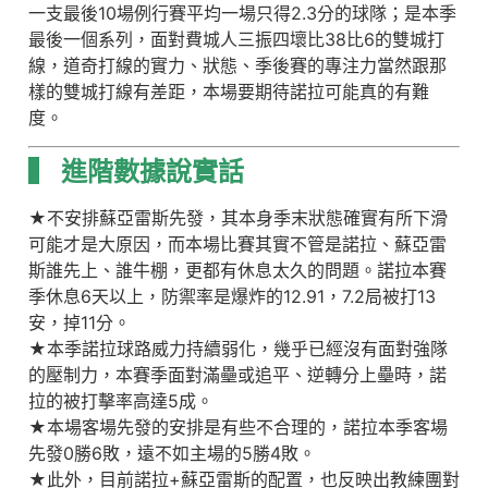
一支最後10場例行賽平均一場只得2.3分的球隊；是本季
最後一個系列，面對費城人三振四壞比38比6的雙城打
線，道奇打線的實力、狀態、季後賽的專注力當然跟那
樣的雙城打線有差距，本場要期待諾拉可能真的有難
度。
▍ 進階
數據說實話
★不安排蘇亞雷斯先發，其本身季末狀態確實有所下滑
可能才是大原因，而本場比賽其實不管是諾拉、蘇亞雷
斯誰先上、誰牛棚，更都有休息太久的問題。諾拉本賽
季休息6天以上，防禦率是爆炸的12.91，7.2局被打13
安，掉11分。
★本季諾拉球路威力持續弱化，幾乎已經沒有面對強隊
的壓制力，本賽季面對滿壘或追平、逆轉分上壘時，諾
拉的被打擊率高達5成。
★本場客場先發的安排是有些不合理的，諾拉本季客場
先發0勝6敗，遠不如主場的5勝4敗。
★此外，目前諾拉+蘇亞雷斯的配置，也反映出教練團對