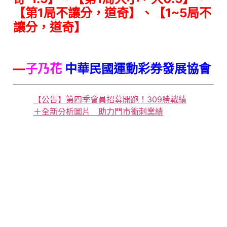
【
第1局不讓分，道奇
】、
【
1~5局不
讓分，道奇
】
—
子乃花
中華民國運動彩券發展協會
【公告】第四季會員招募開跑！309勝戰績
＋全新分析圖片 助力門市衝刺業績