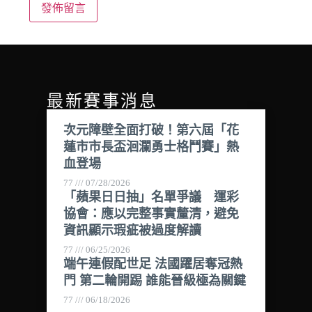
最新賽事消息
次元障壁全面打破！第六屆「花
蓮市市長盃洄瀾勇士格鬥賽」熱
血登場
77
07/28/2026
「蘋果日日抽」名單爭議 運彩
協會：應以完整事實釐清，避免
資訊顯示瑕疵被過度解讀
77
06/25/2026
端午連假配世足 法國躍居奪冠熱
門 第二輪開踢 誰能晉級極為關鍵
77
06/18/2026