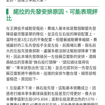
更好，這邊分享給大家。
▍ 諾拉的先發安排原因、可能表現評
比
在王牌投手威勒受傷前，費城人基本就是整個聯盟先發
陣容最完整豪華的隊伍，並且在左右投的陣容配置上，
當時也是3左2右的平衡配置。但隨著威勒賽季報銷，費
城最好的三名先發投手全是左投，前兩場比賽，兩名前
大的左投先發桑契斯、盧薩多都沒辦法幫助球隊拿下勝
利，因此本場先發跳過另一左投蘇亞雷斯的安排，湯姆
森給出的答案是”換右投打頭陣”、”諾拉過往值得信
賴”、”季末狀態出色”這三點，並且也提到另一先發左投
蘇亞雷斯將牛棚待命，這樣的安排乍聽合理，細思卻相
當極恐，原因如下–
1. 左投贏不下來，換右投先發，這點基本很難成立，因
道奇打線本季多數球員面對右投甚至打得更好，像大谷
本賽季面對左投OPS.898；面對右投是更出色的1.076，
本賽季55轟有40轟來自於右投，另外像是季後賽慢慢回