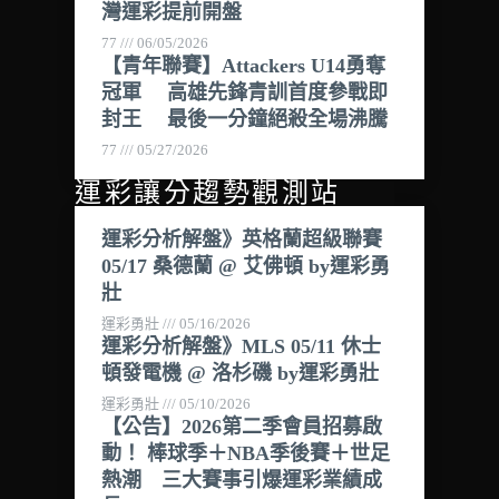
灣運彩提前開盤
77
06/05/2026
【青年聯賽】Attackers U14勇奪
冠軍 高雄先鋒青訓首度參戰即
封王 最後一分鐘絕殺全場沸騰
77
05/27/2026
運彩讓分趨勢觀測站
運彩分析解盤》英格蘭超級聯賽
05/17 桑德蘭 @ 艾佛頓 by運彩勇
壯
運彩勇壯
05/16/2026
運彩分析解盤》MLS 05/11 休士
頓發電機 @ 洛杉磯 by運彩勇壯
運彩勇壯
05/10/2026
【公告】2026第二季會員招募啟
動！ 棒球季＋NBA季後賽＋世足
熱潮 三大賽事引爆運彩業績成