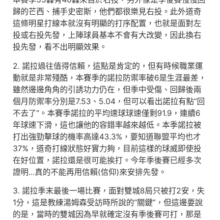
歸的芒西、捕手史密斯，他們都很樂見右投。此外道奇
這條明星打線本就沒有明顯的打序配置，也就是面對左
投或右投先發，上陣球員基本不會有大改變，因此換右
投先發，看不出明顯效果。
2. 諾拉過往值得信賴，這點是肯定的，但有時候職業運
動就是非常殘酷，本賽季的諾拉防禦率破6是生涯最差，
雖然邊邊角角的引誘功力仍在，但季中受傷、回歸後兩
個月防禦率分別是7.53、5.04，但可以看出諾拉有點”回
不去了”。本賽季諾拉的平均速球球速僅剩91.9，連續6
年球速下滑，這也讓他的容錯率越來越低。本季諾拉被
打出強勁擊球的機率高達43.3%，要知道聯盟平均也才
37%，道奇打線狀態好實力夠，目前這樣的球威即使投
在好位置，諾拉還是很可能挨打。今年季後賽已經多次
證明…真的不能再用信賴(信仰)來安排先發。
3. 諾拉季末最後一場比賽，面對雙城8局只被打2安，失
1分，這是教練湯姆森受訪時所說的”關鍵”，但這邊要說
的是，當時的雙城因為早就確定沒有季後賽可打，那是