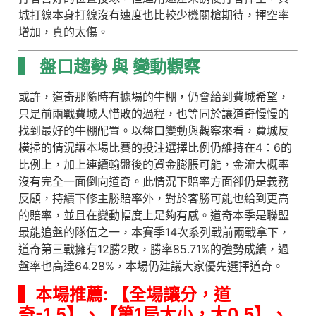
城打線本身打線沒有速度也比較少機關槍期待，揮空率
增加，真的太傷。
▍
盤口趨勢 與 變動觀察
或許，道奇那隨時有據場的牛棚，仍會給到費城希望，
只是前兩戰費城人惜敗的過程，也等同於讓道奇慢慢的
找到最好的牛棚配置。以盤口變動與觀察來看，費城反
橫掃的情況讓本場比賽的投注選擇比例仍維持在4：6的
比例上，加上連續輸盤後的資金膨脹可能，金流大概率
沒有完全一面倒向道奇。此情況下賠率方面卻仍是義務
反顧，持續下修主勝賠率外，對於客勝可能也給到更高
的賠率，並且在變動幅度上足夠有感。道奇本季是聯盟
最能追盤的隊伍之一，本賽季14次系列戰前兩戰拿下，
道奇第三戰擁有12勝2敗，勝率85.71%的強勢成績，過
盤率也高達64.28%，本場仍建議大家優先選擇道奇。
▍本場推薦: 【全場讓分，道
奇-1.5】、
【第1局大小，大0.5】、