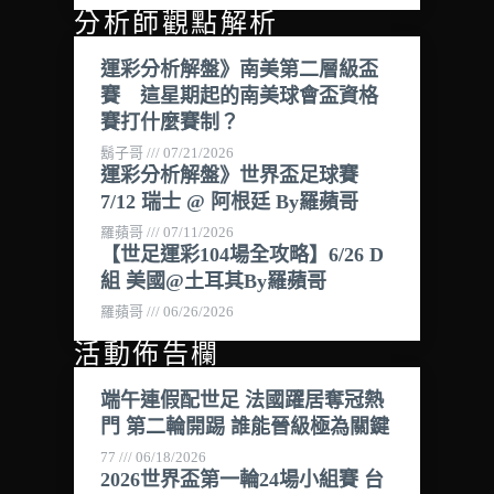
分析師觀點解析
運彩分析解盤》南美第二層級盃
賽 這星期起的南美球會盃資格
賽打什麼賽制？
鬍子哥
07/21/2026
運彩分析解盤》世界盃足球賽
7/12 瑞士 @ 阿根廷 By羅蘋哥
羅蘋哥
07/11/2026
【世足運彩104場全攻略】6/26 D
組 美國@土耳其By羅蘋哥
羅蘋哥
06/26/2026
活動佈告欄
端午連假配世足 法國躍居奪冠熱
門 第二輪開踢 誰能晉級極為關鍵
77
06/18/2026
2026世界盃第一輪24場小組賽 台