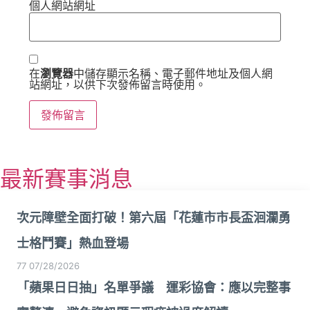
個人網站網址
在
瀏覽器
中儲存顯示名稱、電子郵件地址及個人網
站網址，以供下次發佈留言時使用。
最新賽事消息
次元障壁全面打破！第六屆「花蓮市市長盃洄瀾勇
士格鬥賽」熱血登場
77
07/28/2026
「蘋果日日抽」名單爭議 運彩協會：應以完整事