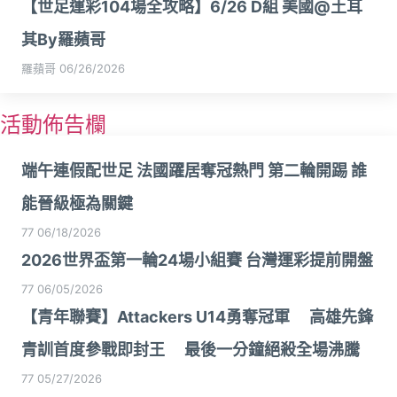
【世足運彩104場全攻略】6/26 D組 美國@土耳
其By羅蘋哥
羅蘋哥
06/26/2026
活動佈告欄
端午連假配世足 法國躍居奪冠熱門 第二輪開踢 誰
能晉級極為關鍵
77
06/18/2026
2026世界盃第一輪24場小組賽 台灣運彩提前開盤
77
06/05/2026
【青年聯賽】Attackers U14勇奪冠軍 高雄先鋒
青訓首度參戰即封王 最後一分鐘絕殺全場沸騰
77
05/27/2026