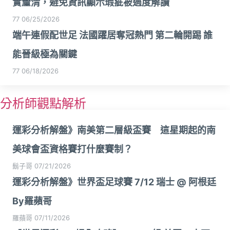
實釐清，避免資訊顯示瑕疵被過度解讀
77
06/25/2026
端午連假配世足 法國躍居奪冠熱門 第二輪開踢 誰
能晉級極為關鍵
77
06/18/2026
分析師觀點解析
運彩分析解盤》南美第二層級盃賽 這星期起的南
美球會盃資格賽打什麼賽制？
鬍子哥
07/21/2026
運彩分析解盤》世界盃足球賽 7/12 瑞士 @ 阿根廷
By羅蘋哥
羅蘋哥
07/11/2026