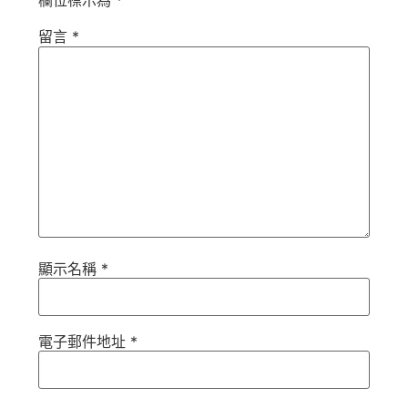
欄位標示為
*
留言
*
顯示名稱
*
電子郵件地址
*