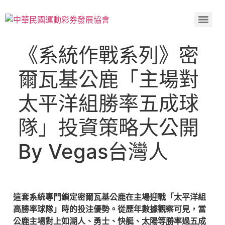
《系統作戰系列》密
爾瓦基公鹿「主場對
太平洋組勝率五成球
隊」投資策略大公開
By Vegas台灣人
這套系統專門鎖定密爾瓦基公鹿在主場迎戰「太平洋組
高勝率球隊」時的投注優勢。從歷年數據觀察可見，當
公鹿主場對上如湖人、勇士、快艇、太陽等勝率過五成