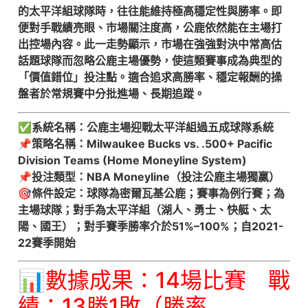
的太平洋組球隊時，往往能維持極高穩定性與勝率。即
便對手戰績亮眼、市場關注度高，公鹿依然能在主場打
出控場內容。此一走勢顯示，市場在強強對決中常高估
話題球隊而忽略公鹿主場優勢，使這類賽事成為典型的
「價值錯位」投注點。適合追求高勝率、穩定報酬的操
盤者於常規賽中分批進場、長期追蹤。
✅系統名稱：公鹿主場迎戰太平洋組過五成球隊系統
📌策略名稱：Milwaukee Bucks vs. .500+ Pacific
Division Teams (Home Moneyline System)
📌投注類型：NBA Moneyline（投注公鹿主場獨贏）
🎯條件設定：球隊為密爾瓦基公鹿；賽事為例行賽；為
主場球隊；對手為太平洋組（湖人、勇士、快艇、太
陽、國王）；對手賽季勝率介於51%–100%；自2021-
22賽季開始
📊數據成果：14場比賽 戰
績：13勝1敗（勝率