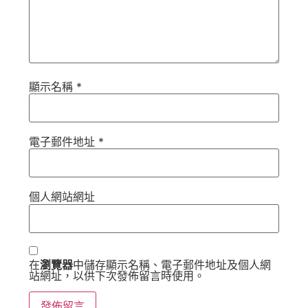
顯示名稱
*
電子郵件地址
*
個人網站網址
在
瀏覽器
中儲存顯示名稱、電子郵件地址及個人網
站網址，以供下次發佈留言時使用。