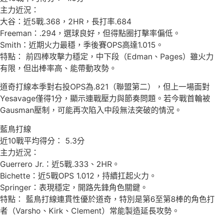
主力近況：
大谷：近5戰.368，2HR，長打率.684
Freeman：.294，選球良好，但得點圈打擊率偏低。
Smith：近期火力最穩，季後賽OPS高達1.015。
特點： 前四棒攻擊力穩定，中下段（Edman、Pages）雖火力
有限，但出棒率高、能帶動攻勢。
道奇打線本季對右投OPS為.821（聯盟第二），但上一場面對
Yesavage僅得1分，顯示連戰壓力與節奏問題。若今戰首輪被
Gausman壓制，可能再次陷入中段無法突破的情況。
藍鳥打線
近10戰平均得分： 5.3分
主力近況：
Guerrero Jr.：近5戰.333、2HR。
Bichette：近5戰OPS 1.012，持續扛起火力。
Springer：表現穩定，開路先鋒角色關鍵。
特點： 藍鳥打線連貫性優於道奇，特別是第6至第8棒的角色打
者（Varsho、Kirk、Clement）常能製造延長攻勢。