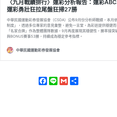
Facebook
Line
Gmail
分
享