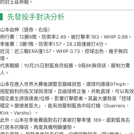
的封王延命戰。
▍先發投手對決分析
山本由伸（道奇，右投）
例行賽：12勝8敗，防禦率2.49，被打擊率.183，WHIP 0.99。
季後賽：3勝1敗，防禦率1.57，28.2局僅被打4分。
近況：近三戰ERA僅1.57，WHIP 0.73，控球出色、幾乎無四
壞。
代表戰績：10月25日對藍鳥完投勝，9局8K無保送，壓制力驚
人。
山本在進入世界大賽後調整至巔峰狀態，速球均速達97mph、
搭配銳利的指叉球與滑球，且曲球修正後，共軌直球，可以有效
穩定產生誇張速差/位移，影響打擊節奏。其最大優勢是「控球
穩定＋變速差距大」，能有效壓制藍鳥中段打線（Guerrero、
Kirk、Varsho）。
此外，山本在季後賽面對右打者被打擊率僅 .169，面對藍鳥右
打居多的陣容，再度具備明顯優勢。