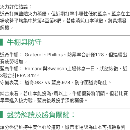
火力評估結論：
道奇打線整體火力稍優，但近期打擊串聯性低於藍鳥。藍鳥在主
場攻勢平均集中於第4至第6局，若能消耗山本球數，將具爆發
契機。
▍牛棚與防守
道奇牛棚： Graterol、Phillips、防禦率合計僅1.28，但連續出
賽疲勞增加。
藍鳥牛棚： Romano與Swanson上場休息一日，狀態恢復，近
3戰合計ERA 3.12。
守備表現： 道奇.987 vs 藍鳥.978，防守面道奇略佳。
綜合來看，若山本能投滿7局以上，牛棚優勢將明顯。但若比賽
早早進入接力戰，藍鳥後段投手深度稍優。
▍盤勢解讀及勝負關鍵：
讓分盤仍維持中度信心於道奇，顯示市場認為山本可扭轉系列