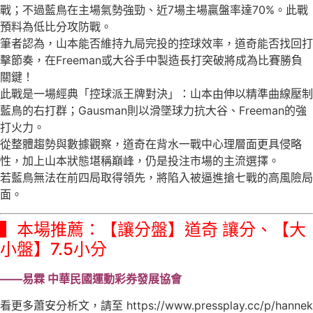
戰；不過藍鳥在主場氣勢強勁、近7場主場贏盤率達70%。此戰
預料為低比分攻防戰。
筆者認為，山本能否維持九局完投的控球效率，道奇能否找回打
擊節奏，在Freeman或大谷手中製造長打突破將成為比賽勝負
關鍵！
此戰是一場經典「控球派王牌對決」：山本由伸以精準曲線壓制
藍鳥的右打群；Gausman則以滑墜球力抗大谷、Freeman的強
打火力。
從整體趨勢與數據觀察，道奇在背水一戰中心理層面更具侵略
性，加上山本狀態堪稱巔峰，仍是投注市場的主流選擇。
若藍鳥無法在前四局取得領先，將陷入被逼進搶七戰的高風險局
面。
▍本場推薦：【讓分盤】道奇 讓分、【大
小盤】7.5小分
——易霖 中華民國運動彩券發展協會
看更多蕭安分析文，請至 https://www.pressplay.cc/p/hannek