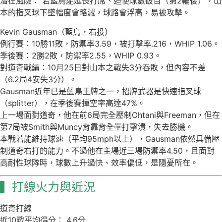
潛在風險： 若藍鳥能延長打席、迫使球數破百（第2輪後），山
本的指叉球下墜幅度會略減，球路會浮高，易被攻擊。
Kevin Gausman（藍鳥，右投）
例行賽：10勝11敗，防禦率3.59，被打擊率.216，WHIP 1.06。
季後賽：2勝2敗，防禦率2.55，WHIP 0.93。
對道奇戰績：10月25日對山本之戰失3分吞敗，但內容不差
（6.2局4安失3分）。
Gausman近年已是藍鳥王牌之一，招牌武器是快速指叉球
（splitter），在季後賽揮空率高達47%。
上一場面對道奇，他在前6局完全壓制Ohtani與Freeman，但在
第7局被Smith與Muncy背靠背全壘打擊潰，失去勝機。
本戰若能維持球速（平均95mph以上），Gausman依然具備壓
制道奇右打的能力。不過他在主場近三場防禦率4.50，且面對
高耐性球隊時，球數上升過快、效率偏低，是隱憂所在。
▍打線火力與近況
道奇打線
近10戰平均得分： 4.6分