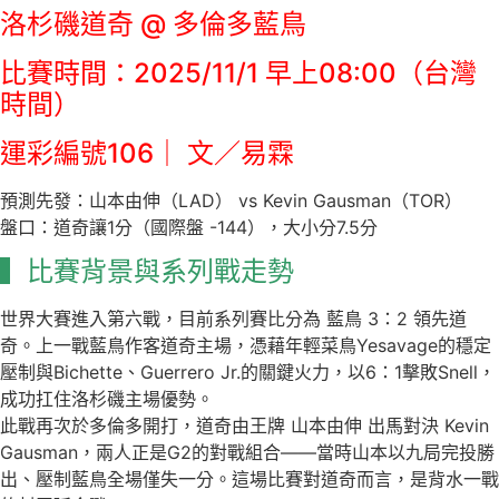
洛杉磯道奇 @ 多倫多藍鳥
比賽時間：2025/11/1 早上08:00（台灣
時間）
運彩編號106｜ 文／易霖
預測先發：山本由伸（LAD） vs Kevin Gausman（TOR）
盤口：道奇讓1分（國際盤 -144），大小分7.5分
▍比賽背景與系列戰走勢
世界大賽進入第六戰，目前系列賽比分為 藍鳥 3：2 領先道
奇。上一戰藍鳥作客道奇主場，憑藉年輕菜鳥Yesavage的穩定
壓制與Bichette、Guerrero Jr.的關鍵火力，以6：1擊敗Snell，
成功扛住洛杉磯主場優勢。
此戰再次於多倫多開打，道奇由王牌 山本由伸 出馬對決 Kevin
Gausman，兩人正是G2的對戰組合——當時山本以九局完投勝
出、壓制藍鳥全場僅失一分。這場比賽對道奇而言，是背水一戰