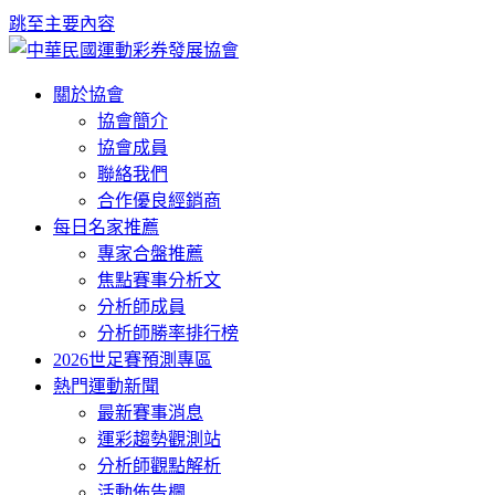
跳至主要內容
關於協會
協會簡介
協會成員
聯絡我們
合作優良經銷商
每日名家推薦
專家合盤推薦
焦點賽事分析文
分析師成員
分析師勝率排行榜
2026世足賽預測專區
熱門運動新聞
最新賽事消息
運彩趨勢觀測站
分析師觀點解析
活動佈告欄