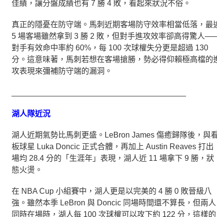
佳績，讓分盤成績也有 7 勝 4 敗，看起來狀況不俗。
真正的隱憂在防守端。馬刺近期客場防守效率相當低落，最
5 場客場雖然拿到 3 勝 2 敗，但對手進攻效率卻高得驚人—
對手有效命中率約 60%，每 100 次球權失分更是超過 130
分。這意味著，馬刺若想在客場搶勝，勢必得仰賴極高檔的
攻表現來彌補防守端的漏洞。
________________________________________
湖人隊近況
湖人近期氣勢比馬刺更盛。LeBron James 傷癒歸隊後，與
板球星 Luka Doncic 正式合體，再加上 Austin Reaves 打出
場均 28.4 分的「生涯年」表現，湖人近 11 場拿下 9 勝，狀
態火燙。
在 NBA Cup 小組賽中，湖人更是以完美的 4 勝 0 敗晉級八
強。雖然本季 LeBron 與 Doncic 同場時間還不算長，但兩人
同時在場時，湖人每 100 次球權可以攻下約 122 分，這樣的