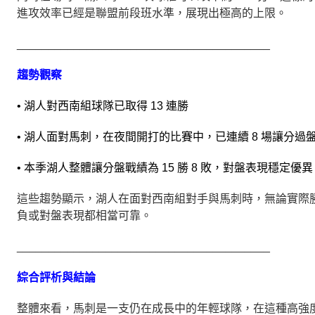
進攻效率已經是聯盟前段班水準，展現出極高的上限。
________________________________________
趨勢觀察
• 湖人對西南組球隊已取得 13 連勝
• 湖人面對馬刺，在夜間開打的比賽中，已連續 8 場讓分過
• 本季湖人整體讓分盤戰績為 15 勝 8 敗，對盤表現穩定優異
這些趨勢顯示，湖人在面對西南組對手與馬刺時，無論實際
負或對盤表現都相當可靠。
________________________________________
綜合評析與結論
整體來看，馬刺是一支仍在成長中的年輕球隊，在這種高強