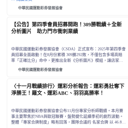
中華民國運動彩券發展協會
【公告】第四季會員招募開跑！309勝戰績＋全新
分析圖片 助力門市衝刺業績
中華民國運動彩券發展協會（CSDA）正式宣布：2025年第四季會
員招募全面啟動！在8月份累積 309勝292敗，不僅包含多場高賠
率「正確比分」命中，更推出全新《分析圖片》模組，讓店家能
即時於電視螢幕播放分析數據，帶來專業感與吸睛力。
中華民國運動彩券發展協會
〈十一月戰績排行〉運彩分析報告：運彩勇壯奪下
淨勝王！羅文、運彩ABC、羽羽高勝率！
中華民國運動彩券發展協會公布11月份專家分析師戰績。本月賽
事主要聚焦於NBA與歐冠聯賽，盤勢變化延續季初的劇烈波動。
整體「專家合牌制度」略有回落，團隊合議的 名家合牌 以 46.8%
勝率（44勝50敗） 收官，顯示市場的難度提升，但仍為彩迷提供