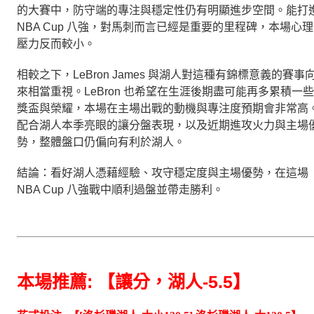
的大賽中，防守端的專注與穩定性仍有明顯進步空間。能打
NBA Cup 八強，對馬刺而言已經是重要的里程碑，本場心理
壓力反而較小。
相較之下，LeBron James 與湖人對這種有錦標意義的賽事
來相當重視。LeBron 也希望在生涯後期盡可能再多累積一些
獎盃與榮耀，本場在主場出戰的動機與專注度預期會非常高
配合湖人本季亮眼的讓分盤表現，以及近期進攻火力與主場
勢，整體盤口仍偏向有利於湖人。
結論：看好湖人憑藉經驗、攻守穩定度與主場優勢，在這場
NBA Cup 八強戰中順利過盤並帶走勝利。
本場推薦: 【讓分，湖人-5.5】