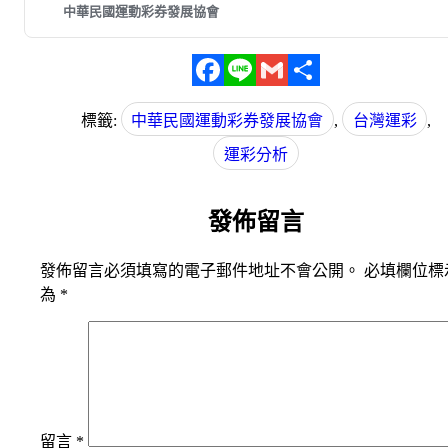
中華民國運動彩券發展協會
重要參考。在個人表現方面，運彩勇壯、運彩ABC、羅文及 一萬
哥等人，在勝率和出手場次上表現亮眼，成為本月穩定輸出的代
表。
Facebook
Line
Gmail
分
標籤:
中華民國運動彩券發展協會
,
台灣運彩
,
享
運彩分析
發佈留言
發佈留言必須填寫的電子郵件地址不會公開。
必填欄位標
為
*
留言
*