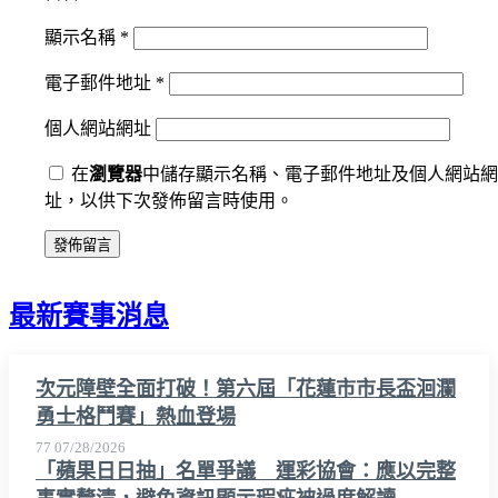
顯示名稱
*
電子郵件地址
*
個人網站網址
在
瀏覽器
中儲存顯示名稱、電子郵件地址及個人網站網
址，以供下次發佈留言時使用。
最新賽事消息
次元障壁全面打破！第六屆「花蓮市市長盃洄瀾
勇士格鬥賽」熱血登場
77
07/28/2026
「蘋果日日抽」名單爭議 運彩協會：應以完整