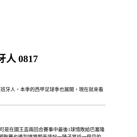
 0817
西班牙人，本季的西甲足球季也展開，現在就來看
，可是在國王盃兩回合賽事中最後1球惜敗給巴塞隆
兼顧聯賽也遇到撞牆期長達好一陣子將近一個月的