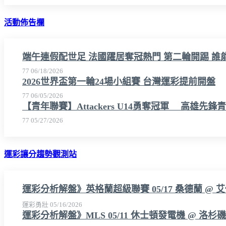
活動佈告欄
端午連假配世足 法國躍居奪冠熱門 第二輪開踢 誰
77
06/18/2026
2026世界盃第一輪24場小組賽 台灣運彩提前開盤
77
06/05/2026
【青年聯賽】Attackers U14勇奪冠軍 高
77
05/27/2026
運彩讓分趨勢觀測站
運彩分析解盤》英格蘭超級聯賽 05/17 桑德蘭 @ 
運彩勇壯
05/16/2026
運彩分析解盤》MLS 05/11 休士頓發電機 @ 洛杉磯