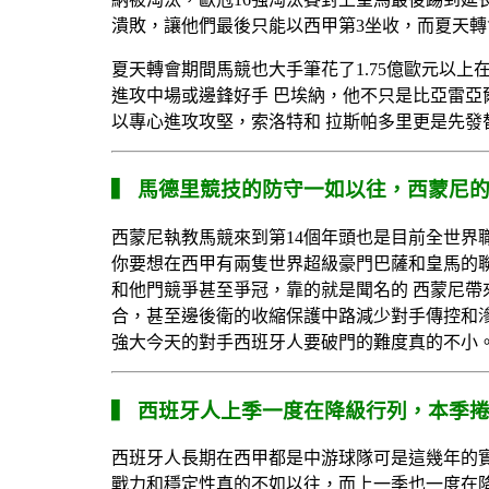
潰敗，讓他們最後只能以西甲第3坐收，而夏天
夏天轉會期間馬競也大手筆花了1.75億歐元以
進攻中場或邊鋒好手 巴埃納，他不只是比亞雷亞
以專心進攻攻堅，索洛特和 拉斯帕多里更是先發
▍
馬德里競技的防守一如以往，西蒙尼
西蒙尼執教馬競來到第14個年頭也是目前全世界
你要想在西甲有兩隻世界超級豪門巴薩和皇馬的
和他門競爭甚至爭冠，靠的就是聞名的 西蒙尼
合，甚至邊後衛的收縮保護中路減少對手傳控和
強大今天的對手西班牙人要破門的難度真的不小
▍
西班牙人上季一度在降級行列，本季
西班牙人長期在西甲都是中游球隊可是這幾年的實
戰力和穩定性真的不如以往，而上一季也一度在降