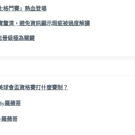
士格鬥賽」熱血登場
實釐清，避免資訊顯示瑕疵被過度解讀
能晉級極為關鍵
美球會盃資格賽打什麼賽制？
By羅蘋哥
By羅蘋哥