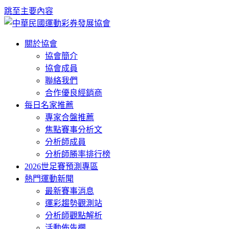
跳至主要內容
關於協會
協會簡介
協會成員
聯絡我們
合作優良經銷商
每日名家推薦
專家合盤推薦
焦點賽事分析文
分析師成員
分析師勝率排行榜
2026世足賽預測專區
熱門運動新聞
最新賽事消息
運彩趨勢觀測站
分析師觀點解析
活動佈告欄