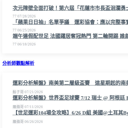
次元障壁全面打破！第六屆「花蓮市市長盃洄瀾勇
77
07/28/2026
「蘋果日日抽」名單爭議 運彩協會：應以完整事
77
06/25/2026
端午連假配世足 法國躍居奪冠熱門 第二輪開踢 誰
77
06/18/2026
分析師觀點解析
運彩分析解盤》南美第二層級盃賽 這星期起的南
鬍子哥
07/21/2026
運彩分析解盤》世界盃足球賽 7/12 瑞士 @ 阿根廷 
羅蘋哥
07/11/2026
【世足運彩104場全攻略】6/26 D組 美國@土耳其
羅蘋哥
06/26/2026