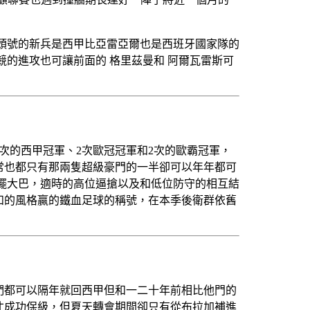
天頭號的新兵是西甲比亞雷亞爾也是西班牙國家隊的
的進攻也可讓前面的 格里茲曼和 阿爾瓦雷斯可
次的西甲冠軍、2次歐冠冠軍和2次的歐霸冠軍，
常也都只有那兩隻超級豪門的一半卻可以年年都可
擺大巴，適時的高位逼搶以及和低位防守的相互結
和的風格贏的鐵血足球的稱號，在本季後衛群依舊
們都可以隔年就回西甲但和一二十年前相比他門的
分才成功保級，但夏天轉會期間卻只有從布拉加補進