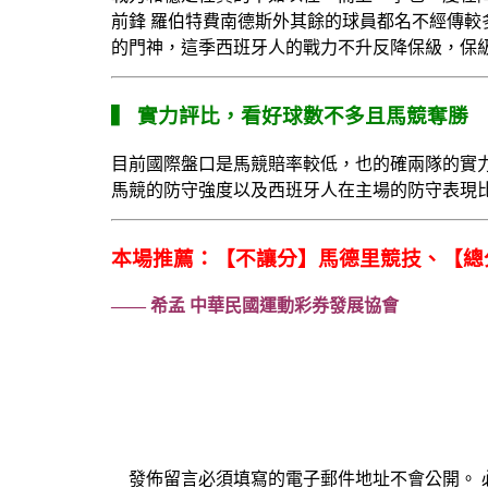
前鋒 羅伯特費南德斯外其餘的球員都名不經傳較
的門神，這季西班牙人的戰力不升反降保級，保
▍
實力評比，看好球數不多且馬競奪勝
目前國際盤口是馬競賠率較低，也的確兩隊的實
馬競的防守強度以及西班牙人在主場的防守表現
本場推薦：【不讓分】馬德里競技、【總分
——
希孟
中華民國運動彩券發展協會
發佈留言必須填寫的電子郵件地址不會公開。