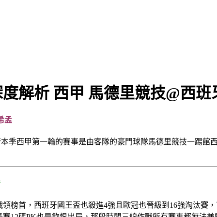
解析 西甲 馬德里競技@西班牙人
希孟
進行本季西甲第一輪的賽事是由客隊的豪門球隊馬德里競技一踢館
發
戰領榜首，西班牙國王盃也殺進4強且歐冠也晉級到16強淘汰賽
長賽12碼PK也是飲恨出局，那段時間三線作戰所有賽事都無法