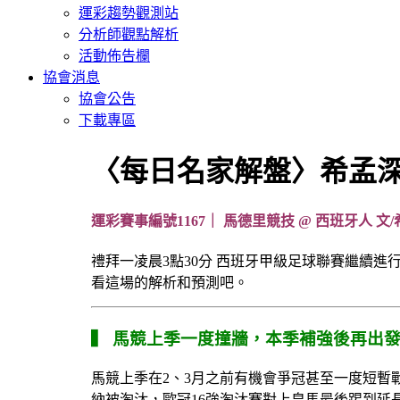
運彩趨勢觀測站
分析師觀點解析
活動佈告欄
協會消息
協會公告
下載專區
〈每日名家解盤〉希孟深度
運彩賽事編號1167｜ 馬德里競技 @ 西班牙人 文/
禮拜一凌晨3點30分 西班牙甲級足球聯賽繼續
看這場的解析和預測吧。
▍ 馬競上季一度撞牆，本季補強後再出
馬競上季在2、3月之前有機會爭冠甚至一度短暫
納被淘汰，歐冠16強淘汰賽對上皇馬最後踢到延