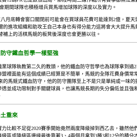
轉會期間球隊也積極增兵買馬增加球隊的深度以及實力。
上在八月底轉會窗口關閉前可能會在買球員花費可能達到2億，夏
爾的進攻組織和助攻王自己本身也有得分能力這將會大大提升馬競
替補上的活棋馬競的板凳後深度也會更勝以往。
的防守鐵血哲學一樣堅強
職業球隊執教第二久的教頭，他的鐵血防守哲學也為球隊拿到過2
聯盟裡面能有這個成績已經算是不簡單，馬競的全隊花費身價常
帶來的馬競式鐵血防守，他的防守團隊至上不是只是單純或一味的
滲透並成功限制對手關鍵球員，也讓馬競長期的失分偏低並且強
。
捲土重來
力比較不足從2020賽季開始竟然兩度降級掉到西乙去，雖然他
級區或降級區邊緣最後靠著3、4兩個月拿到3勝3和12分的積