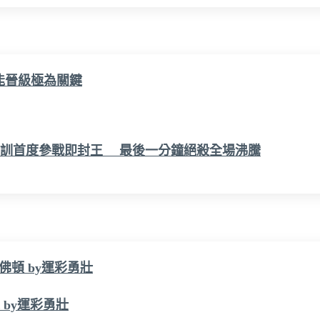
能晉級極為關鍵
雄先鋒青訓首度參戰即封王 最後一分鐘絕殺全場沸騰
艾佛頓 by運彩勇壯
 by運彩勇壯