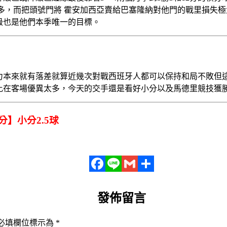
多，而把頭號門將 霍安加西亞賣給巴塞隆納對他門的戰里損失
級也是他們本季唯一的目標。
力本來就有落差就算近幾次對戰西班牙人都可以保持和局不敗但
比在客場優異太多，今天的交手還是看好小分以及馬德里競技獲
】小分2.5球
Facebook
Line
Gmail
分
發佈留言
享
必填欄位標示為
*