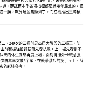
比賽隨時都有換人當老大的可能，領先紅襪4場勝
的味道，薛茲爾本季各項指標都是近幾年最差的，但
搶下這一勝，就算是藍鳥賺到了。而紅襪推出王牌積
二，249次的三振則是高居大聯盟的三振王，防
輪由前賽揚強投薛茲爾先發抗敵，上一場先發撐不
過4天的休生養息再度上場，面對拚搶外卡戰意強
一次防禦率突破5字頭，在競爭激烈的投手丘上，薛
運彩的彩迷參考。