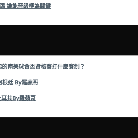
踢 誰能晉級極為關鍵
起的南美球會盃資格賽打什麼賽制？
阿根廷 By羅蘋哥
土耳其By羅蘋哥