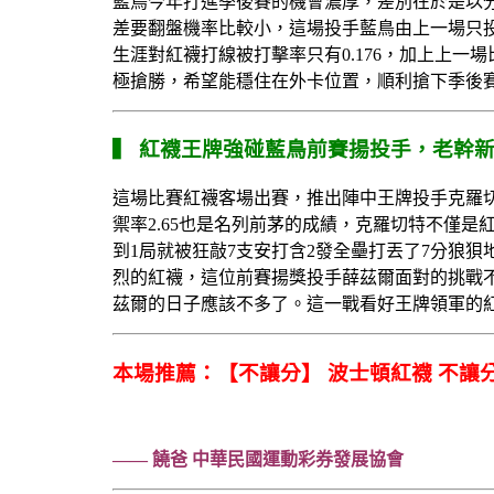
藍鳥今年打進季後賽的機會濃厚，差別在於是以分
差要翻盤機率比較小，這場投手藍鳥由上一場只投
生涯對紅襪打線被打擊率只有0.176，加上上一
極搶勝，希望能穩住在外卡位置，順利搶下季後
▍ 紅襪王牌強碰藍鳥前賽揚投手，老幹新
這場比賽紅襪客場出賽，推出陣中王牌投手克羅切
禦率2.65也是名列前茅的成績，克羅切特不僅
到1局就被狂敲7支安打含2發全壘打丟了7分狼
烈的紅襪，這位前賽揚獎投手薛茲爾面對的挑戰不
茲爾的日子應該不多了。這一戰看好王牌領軍的紅
本場推薦：【不讓分】 波士頓紅襪 不讓分
—— 饒爸 中華民國運動彩券發展協會