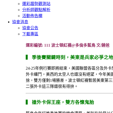
運彩趨勢觀測站
分析師觀點解析
活動佈告欄
協會消息
協會公告
下載專區
運彩編號: 111 波士頓紅襪@多倫多藍鳥 文/饒爸
▍ 季後賽關鍵時刻，美東是兵家必爭之
24-25年例行賽即將結束，美國聯盟各區分及
外卡纏鬥，美西的太空人也還沒有絕望，今年美
捨，雙方僅剩1場勝差，波士頓紅襪暫居美東第三
二張外卡這三隊還很有得拚。
▍ 搶外卡保王座，雙方各懷鬼胎