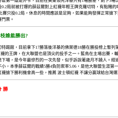
區第一還是外卡，目前在美東領先洋基只有1場勝差，剩下5場
0.2局就被打爆的薛茲爾對上紅襪年輕王牌克羅切特，有點賭
場比賽只投0.2局，休息的時間應該是足夠，如果能夠發揮正常
賽門票。
枝誰能勝出?
特踢館，目前拿下17勝落後洋基的佛萊德18勝在勝投榜上暫列第
是紅襪的王牌，在大聯盟也是頂尖的投手之一。藍鳥在主場出賽，
狽地下場，是今年最慘烈的一次先發，似乎訴說著歲月不饒人。經
小，本季薛茲爾的戰績5勝4負防禦率5.06，是他大聯盟生涯第
襪搶下勝利機會高一些，推薦 波士頓紅襪 不讓分贏球給台灣
 勝