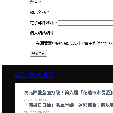
留言
*
顯示名稱
*
電子郵件地址
*
個人網站網址
在
瀏覽器
中儲存顯示名稱、電子郵件地址及
最新賽事消息
次元障壁全面打破！第六屆「花蓮市市長盃
77
07/28/2026
「蘋果日日抽」名單爭議 運彩協會：應以
77
06/25/2026