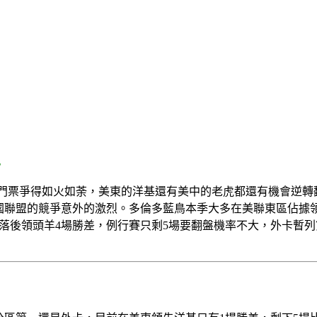
地
外卡門票爭得如火如荼，美東的洋基還有美中的老虎都還有機會逆
國聯盟的競爭意外的激烈。多倫多藍鳥本季大多在美聯東區佔據
落後領頭羊4場勝差，例行賽只剩5場要翻盤機率不大，外卡暫列