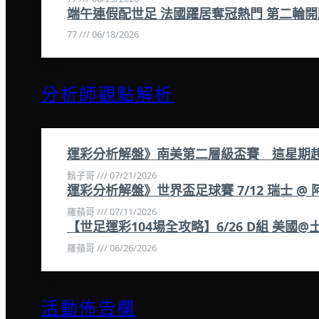
端午連假配世足 法國躍居奪冠熱門 第二輪開
77
06/18/2026
分析師觀點解析
運彩分析解盤》南美第二層級盃賽 這星期
鬍子哥
07/21/2026
運彩分析解盤》世界盃足球賽 7/12 瑞士 @ 
羅蘋哥
07/11/2026
【世足運彩104場全攻略】6/26 D組 美國@
羅蘋哥
06/26/2026
活動佈告欄