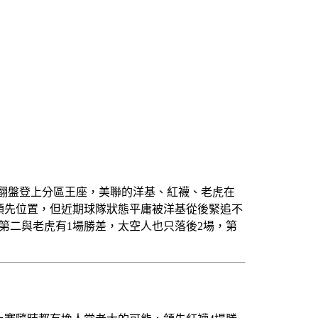
轉翻盤登上分區王座，美聯的洋基、紅襪、老虎在
領先位置，但近期球隊狀態平庸被洋基從後緊追不
第二與老虎有1場勝差，太空人也只落後2場，第