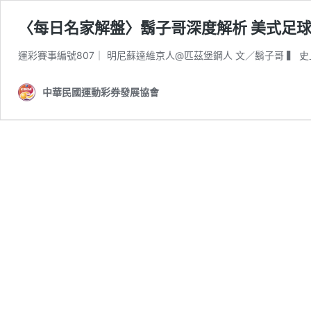
〈每日名家解盤〉鬍子哥深度解析 美式足球 N
運彩賽事編號807｜ 明尼蘇達維京人@匹茲堡鋼人 文／鬍子哥 ▍ 史
中華民國運動彩券發展協會