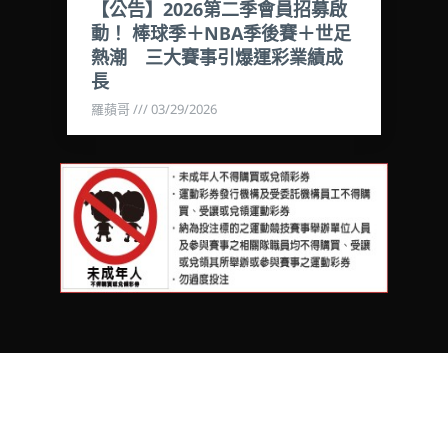
【公告】2026第二季會員招募啟
動！ 棒球季＋NBA季後賽＋世足
熱潮 三大賽事引爆運彩業績成
長
羅蘋哥
03/29/2026