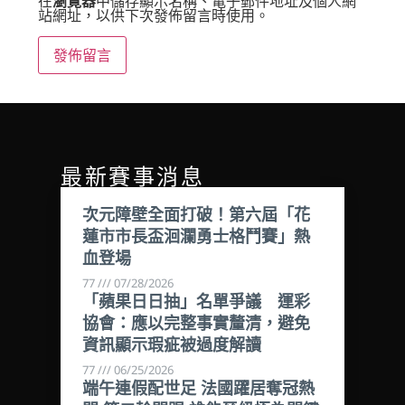
在
瀏覽器
中儲存顯示名稱、電子郵件地址及個人網
站網址，以供下次發佈留言時使用。
最新賽事消息
次元障壁全面打破！第六屆「花
蓮市市長盃洄瀾勇士格鬥賽」熱
血登場
77
07/28/2026
「蘋果日日抽」名單爭議 運彩
協會：應以完整事實釐清，避免
資訊顯示瑕疵被過度解讀
77
06/25/2026
端午連假配世足 法國躍居奪冠熱