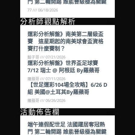
門 第二輪開踢 誰能晉級極為關鍵
77
06/18/2026
分析師觀點解析
運彩分析解盤》南美第二層級盃
賽 這星期起的南美球會盃資格
賽打什麼賽制？
鬍子哥
07/21/2026
運彩分析解盤》世界盃足球賽
7/12 瑞士 @ 阿根廷 By羅蘋哥
羅蘋哥
07/11/2026
【世足運彩104場全攻略】6/26 D
組 美國@土耳其By羅蘋哥
羅蘋哥
06/26/2026
活動佈告欄
端午連假配世足 法國躍居奪冠熱
門 第二輪開踢 誰能晉級極為關鍵