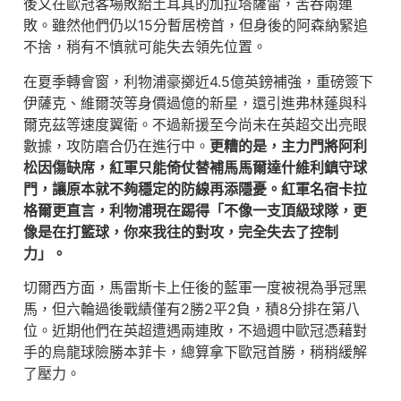
後又在歐冠客場敗給土耳其的加拉塔薩雷，苦吞兩連
敗。雖然他們仍以15分暫居榜首，但身後的阿森納緊追
不捨，稍有不慎就可能失去領先位置。
在夏季轉會窗，利物浦豪擲近4.5億英鎊補強，重磅簽下
伊薩克、維爾茨等身價過億的新星，還引進弗林蓬與科
爾克茲等速度翼衛。不過新援至今尚未在英超交出亮眼
數據，攻防磨合仍在進行中。
更糟的是，主力門將阿利
松因傷缺席，紅軍只能倚仗替補馬馬爾達什維利鎮守球
門，讓原本就不夠穩定的防線再添隱憂。紅軍名宿卡拉
格爾更直言，利物浦現在踢得「不像一支頂級球隊，更
像是在打籃球，你來我往的對攻，完全失去了控制
力」。
切爾西方面，馬雷斯卡上任後的藍軍一度被視為爭冠黑
馬，但六輪過後戰績僅有2勝2平2負，積8分排在第八
位。近期他們在英超遭遇兩連敗，不過週中歐冠憑藉對
手的烏龍球險勝本菲卡，總算拿下歐冠首勝，稍稍緩解
了壓力。