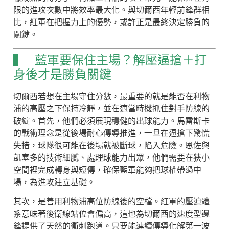
限的進攻次數中將效率最大化。與切爾西年輕前鋒群相
比，紅軍在把握力上的優勢，或許正是最終決定勝負的
關鍵。
▍ 藍軍要保住主場？解壓逼搶＋打
身後才是勝負關鍵
切爾西若想在主場守住分數，最重要的就是能否在利物
浦的高壓之下保持冷靜，並在適當時機抓住對手防線的
破綻。首先，他們必須展現穩健的出球能力。馬雷斯卡
的戰術理念是從後場耐心傳導推進，一旦在逼搶下驚慌
失措，球隊很可能在後場就被斷球，陷入危險。恩佐與
凱塞多的技術細膩、處理球能力出眾，他們需要在狹小
空間裡完成轉身與短傳，確保藍軍能夠把球權帶過中
場，為進攻建立基礎。
其次，是善用利物浦高位防線後的空檔。紅軍的壓迫體
系意味著後衛線站位會偏高，這也為切爾西的速度型邊
鋒提供了天然的衝刺跑道。只要能連續傳導化解第一波