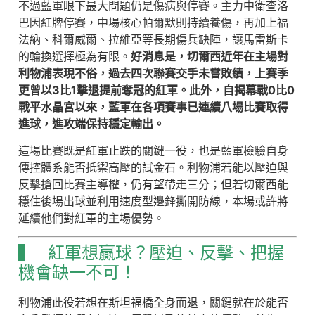
不過藍軍眼下最大問題仍是傷病與停賽。主力中衛查洛
巴因紅牌停賽，中場核心帕爾默則持續養傷，再加上福
法納、科爾威爾、拉維亞等長期傷兵缺陣，讓馬雷斯卡
的輪換選擇極為有限。
好消息是，切爾西近年在主場對
利物浦表現不俗，過去四次聯賽交手未嘗敗績，上賽季
更曾以3比1擊退提前奪冠的紅軍。此外，自揭幕戰0比0
戰平水晶宮以來，藍軍在各項賽事已連續八場比賽取得
進球，進攻端保持穩定輸出。
這場比賽既是紅軍止跌的關鍵一役，也是藍軍檢驗自身
傳控體系能否抵禦高壓的試金石。利物浦若能以壓迫與
反擊搶回比賽主導權，仍有望帶走三分；但若切爾西能
穩住後場出球並利用速度型邊鋒撕開防線，本場或許將
延續他們對紅軍的主場優勢。
▍ 紅軍想贏球？壓迫、反擊、把握
機會缺一不可！
利物浦此役若想在斯坦福橋全身而退，關鍵就在於能否