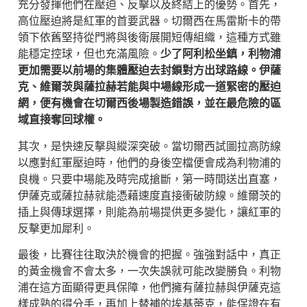
充分發揮他們在壓迫、反擊以及終結上的優勢。首先，
高位壓迫將是紅軍的首要武器。切爾西在馬雷斯卡的帶
領下依舊堅持從門將與後衛展開短傳組織，這種方式雖
能穩定控球，但也充滿風險。
少了阿利松坐鎮，利物浦
更加需要以前場的集體壓迫去封鎖對方出球路線。伊薩
克、維爾茨與薩拉赫若能與中場線形成一道緊密的壓迫
網，便有機會在切爾西後場製造錯誤，並在最危險的區
域直接奪回球權。
其次，是快速反擊與縱深突破。當切爾西試圖拉高防線
以應對紅軍壓迫時，他們的身後空檔便會成為利物浦的
良機。只要中場能及時完成搶斷，第一時間送出直塞，
伊薩克或薩拉赫就能憑藉速度直接衝破防線。維爾茨的
插上與傳球選擇，則能為前場提供更多變化，讓紅軍的
反擊更加犀利。
最後，比賽往往取決於機會的把握。強強對話中，真正
的黃金機會不會太多，一次失誤就可能改變勝負。利物
浦在這方面顯得更具保障，他們擁有薩拉赫與伊薩克這
樣成熟的得分手，再加上替補的埃基蒂克，能保證在有