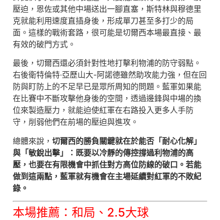
壓迫，恩佐或其他中場送出一腳直塞，斯特林與穆德里
克就能利用速度直插身後，形成單刀甚至多打少的局
面。這樣的戰術套路，很可能是切爾西本場最直接、最
有效的破門方式。
最後，切爾西還必須針對性地打擊利物浦的防守弱點。
右後衛特倫特·亞歷山大-阿諾德雖然助攻能力強，但在回
防與盯防上的不足早已是眾所周知的問題。藍軍如果能
在比賽中不斷攻擊他身後的空間，透過邊鋒與中場的換
位來製造壓力，就能迫使紅軍在右路投入更多人手防
守，削弱他們在前場的壓迫與進攻。
總體來說，
切爾西的勝負關鍵就在於能否「耐心化解」
與「敏銳出擊」：既要以冷靜的傳控撐過利物浦的高
壓，也要在有限機會中抓住對方高位防線的破口。若能
做到這兩點，藍軍就有機會在主場延續對紅軍的不敗紀
錄。
本場推薦：和局、2.5大球