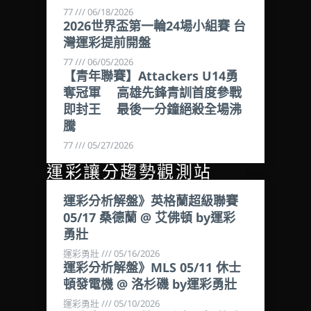
77
06/18/2026
2026世界盃第一輪24場小組賽 台
灣運彩提前開盤
77
06/05/2026
【青年聯賽】Attackers U14勇
奪冠軍 高雄先鋒青訓首度參戰
即封王 最後一分鐘絕殺全場沸
騰
77
05/27/2026
運彩讓分趨勢觀測站
運彩分析解盤》英格蘭超級聯賽
05/17 桑德蘭 @ 艾佛頓 by運彩
勇壯
運彩勇壯
05/16/2026
運彩分析解盤》MLS 05/11 休士
頓發電機 @ 洛杉磯 by運彩勇壯
運彩勇壯
05/10/2026