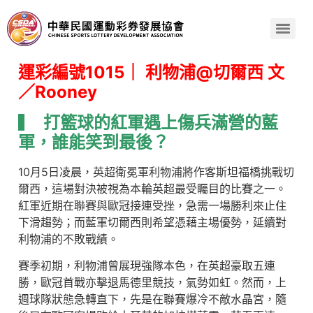
運彩編號1015｜ 利物浦@切爾西 文
／Rooney
▍
打籃球的紅軍遇上傷兵滿營的藍
軍，誰能笑到最後？
10月5日凌晨，英超衛冕軍利物浦將作客斯坦福橋挑戰切
爾西，這場對決被視為本輪英超最受矚目的比賽之一。
紅軍近期在聯賽與歐冠接連受挫，急需一場勝利來止住
下滑趨勢；而藍軍切爾西則希望憑藉主場優勢，延續對
利物浦的不敗戰績。
賽季初期，利物浦曾展現強隊本色，在英超豪取五連
勝，歐冠首戰亦擊退馬德里競技，氣勢如虹。然而，上
週球隊狀態急轉直下，先是在聯賽爆冷不敵水晶宮，隨