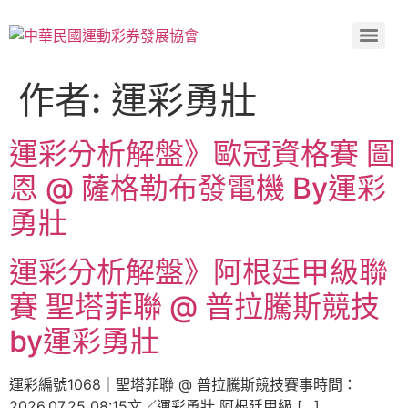
作者:
運彩勇壯
運彩分析解盤》歐冠資格賽 圖
恩 @ 薩格勒布發電機 By運彩
勇壯
運彩分析解盤》阿根廷甲級聯
賽 聖塔菲聯 @ 普拉騰斯競技
by運彩勇壯
運彩編號1068｜聖塔菲聯 @ 普拉騰斯競技賽事時間：
2026.07.25 08:15文／運彩勇壯 阿根廷甲級 […]