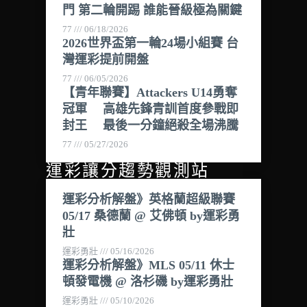
門 第二輪開踢 誰能晉級極為關鍵
77
06/18/2026
2026世界盃第一輪24場小組賽 台
灣運彩提前開盤
77
06/05/2026
【青年聯賽】Attackers U14勇奪
冠軍 高雄先鋒青訓首度參戰即
封王 最後一分鐘絕殺全場沸騰
77
05/27/2026
運彩讓分趨勢觀測站
運彩分析解盤》英格蘭超級聯賽
05/17 桑德蘭 @ 艾佛頓 by運彩勇
壯
運彩勇壯
05/16/2026
運彩分析解盤》MLS 05/11 休士
頓發電機 @ 洛杉磯 by運彩勇壯
運彩勇壯
05/10/2026