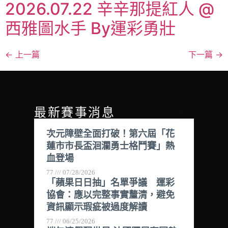
2026.07.22 辛辛那提紅人 @
西雅圖水手 By運彩勇壯
←
上一篇
下一篇
→
最新賽事消息
次元障壁全面打破！第六屆「花
蓮市市長盃洄瀾勇士格鬥賽」熱
血登場
77
07/28/2026
「蘋果日日抽」名單爭議 運彩
協會：應以完整事實釐清，避免
資訊顯示瑕疵被過度解讀
77
06/25/2026