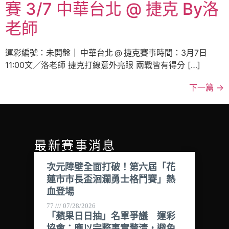
賽 3/7 中華台北 @ 捷克 By洛
老師
運彩編號：未開盤｜ 中華台北 @ 捷克賽事時間：3月7日
11:00文／洛老師 捷克打線意外亮眼 兩戰皆有得分 […]
下一篇
→
最新賽事消息
次元障壁全面打破！第六屆「花
蓮市市長盃洄瀾勇士格鬥賽」熱
血登場
77
07/28/2026
「蘋果日日抽」名單爭議 運彩
協會：應以完整事實釐清，避免