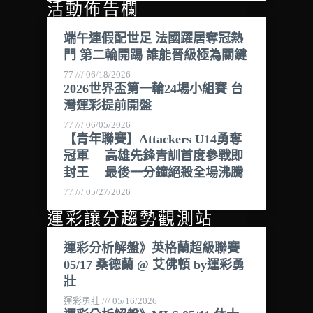
活動佈告欄
端午連假配世足 法國躍居奪冠熱
門 第二輪開踢 誰能晉級極為關鍵
77
06/18/2026
2026世界盃第一輪24場小組賽 台
灣運彩提前開盤
77
06/05/2026
【青年聯賽】Attackers U14勇奪
冠軍 高雄先鋒青訓首度參戰即
封王 最後一分鐘絕殺全場沸騰
77
05/27/2026
運彩讓分趨勢觀測站
運彩分析解盤》英格蘭超級聯賽
05/17 桑德蘭 @ 艾佛頓 by運彩勇
壯
運彩勇壯
05/16/2026