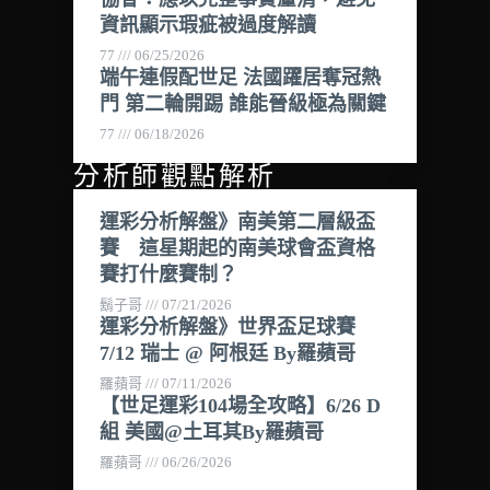
資訊顯示瑕疵被過度解讀
77
06/25/2026
端午連假配世足 法國躍居奪冠熱
門 第二輪開踢 誰能晉級極為關鍵
77
06/18/2026
分析師觀點解析
運彩分析解盤》南美第二層級盃
賽 這星期起的南美球會盃資格
賽打什麼賽制？
鬍子哥
07/21/2026
運彩分析解盤》世界盃足球賽
7/12 瑞士 @ 阿根廷 By羅蘋哥
羅蘋哥
07/11/2026
【世足運彩104場全攻略】6/26 D
組 美國@土耳其By羅蘋哥
羅蘋哥
06/26/2026