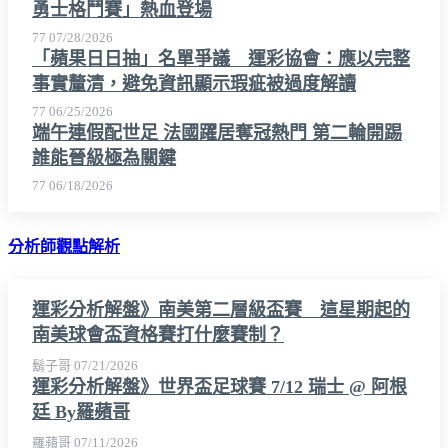
勇士格鬥賽」熱血登場
77
07/28/2026
「蘋果日日抽」名單爭議 運彩協會：應以完整
事實釐清，避免資訊顯示瑕疵被過度解讀
77
06/25/2026
端午連假配世足 法國躍居奪冠熱門 第二輪開踢
誰能晉級極為關鍵
77
06/18/2026
分析師觀點解析
運彩分析解盤》南美第二層級盃賽 這星期起的
南美球會盃資格賽打什麼賽制？
鬍子哥
07/21/2026
運彩分析解盤》世界盃足球賽 7/12 瑞士 @ 阿根
廷 By羅蘋哥
羅蘋哥
07/11/2026