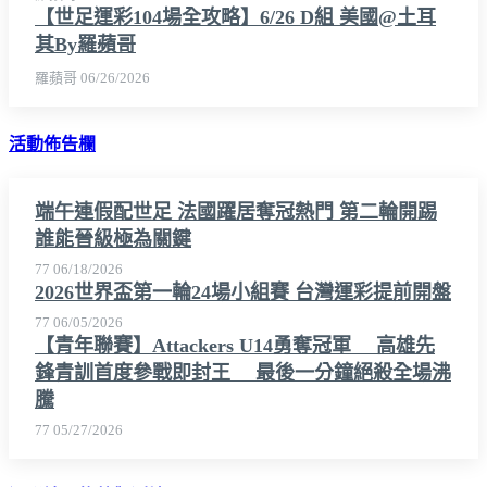
【世足運彩104場全攻略】6/26 D組 美國@土耳
其By羅蘋哥
羅蘋哥
06/26/2026
活動佈告欄
端午連假配世足 法國躍居奪冠熱門 第二輪開踢
誰能晉級極為關鍵
77
06/18/2026
2026世界盃第一輪24場小組賽 台灣運彩提前開盤
77
06/05/2026
【青年聯賽】Attackers U14勇奪冠軍 高雄先
鋒青訓首度參戰即封王 最後一分鐘絕殺全場沸
騰
77
05/27/2026