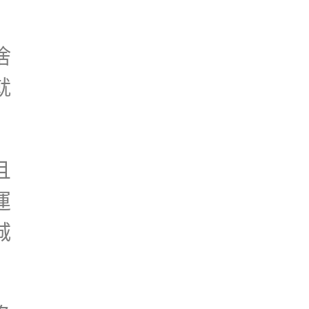
捨
就
且
運
城