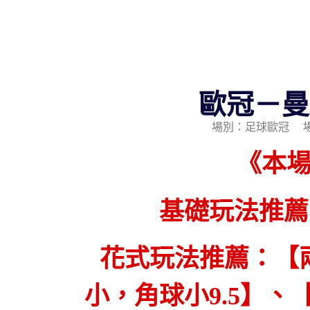
歐冠－曼
場別：足球歐冠 場次日
《本
基礎玩法推薦
花式玩法推薦：【
小，角球小9.5】