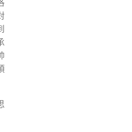
洛
對
到
承
帥
頭
思