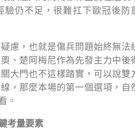
經驗仍不足，很難扛下歐冠後防
」疑慮，也就是傷兵問題始終無法
西奧、楚阿梅尼作為先發主力中後
把關大門也不這樣踏實，可以說雙
防線，那麼本場的第一個選項，自
看。
鍵考量要素