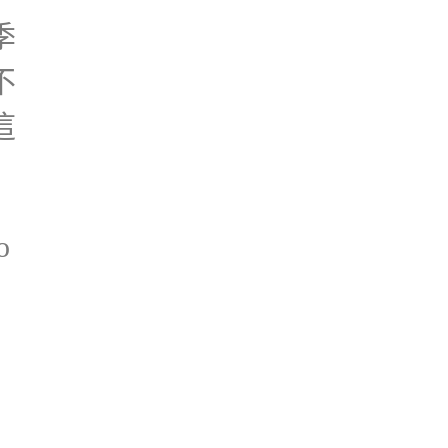
季
不
這