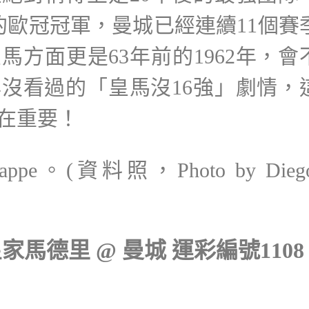
的歐冠冠軍，曼城已經連續11個賽
馬方面更是63年前的1962年，會
沒看過的「皇馬沒16強」劇情，
在重要！
皇家馬德里 @ 曼城 運彩編號1108