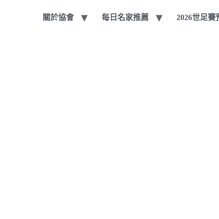
關於協會
每日名家推薦
2026世足