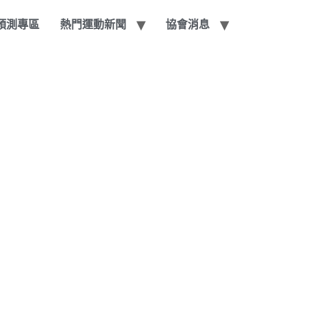
賽預測專區
熱門運動新聞
協會消息