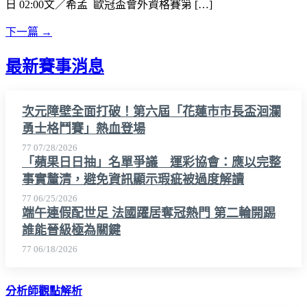
日 02:00文／希孟 歐冠盃會外資格賽第 […]
下一篇
→
最新賽事消息
次元障壁全面打破！第六屆「花蓮市市長盃洄瀾
勇士格鬥賽」熱血登場
77
07/28/2026
「蘋果日日抽」名單爭議 運彩協會：應以完整
事實釐清，避免資訊顯示瑕疵被過度解讀
77
06/25/2026
端午連假配世足 法國躍居奪冠熱門 第二輪開踢
誰能晉級極為關鍵
77
06/18/2026
分析師觀點解析