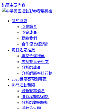
跳至主要內容
關於協會
協會簡介
協會成員
聯絡我們
合作優良經銷商
每日名家推薦
專家合盤推薦
焦點賽事分析文
分析師成員
分析師勝率排行榜
2026世足賽預測專區
熱門運動新聞
最新賽事消息
運彩趨勢觀測站
分析師觀點解析
活動佈告欄