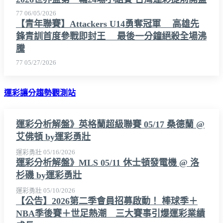
77
06/05/2026
【青年聯賽】Attackers U14勇奪冠軍 高雄先
鋒青訓首度參戰即封王 最後一分鐘絕殺全場沸
騰
77
05/27/2026
運彩讓分趨勢觀測站
運彩分析解盤》英格蘭超級聯賽 05/17 桑德蘭 @
艾佛頓 by運彩勇壯
運彩勇壯
05/16/2026
運彩分析解盤》MLS 05/11 休士頓發電機 @ 洛
杉磯 by運彩勇壯
運彩勇壯
05/10/2026
【公告】2026第二季會員招募啟動！ 棒球季＋
NBA季後賽＋世足熱潮 三大賽事引爆運彩業績