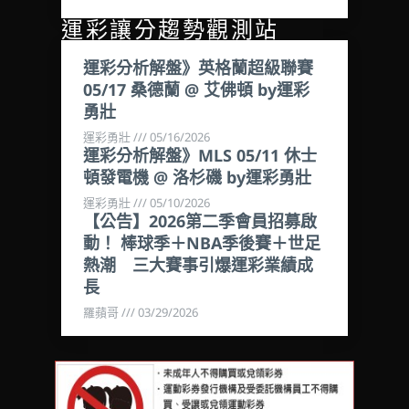
運彩讓分趨勢觀測站
運彩分析解盤》英格蘭超級聯賽
05/17 桑德蘭 @ 艾佛頓 by運彩
勇壯
運彩勇壯
05/16/2026
運彩分析解盤》MLS 05/11 休士
頓發電機 @ 洛杉磯 by運彩勇壯
運彩勇壯
05/10/2026
【公告】2026第二季會員招募啟
動！ 棒球季＋NBA季後賽＋世足
熱潮 三大賽事引爆運彩業績成
長
羅蘋哥
03/29/2026