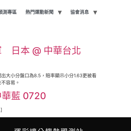
賽預測專區
熱門運動新聞
協會消息
 日本 @ 中華台北
大小分盤口為8.5，賠率顯示小分1.63更被看
並不容易。
藍 0720
]