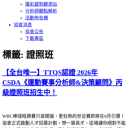
運彩趨勢觀測站
分析師觀點解析
活動佈告欄
協會消息
協會公告
下載專區
標籤:
證照班
【全台唯一】TTQS認證 2026年
CSDA《運動賽事分析師&決策顧問》丙
級證照班招生中！
WBC棒球經典賽只是開端，更狂熱的世足賽即將在6月引爆！
協會正式啟動人才招募計劃，想一展長才，這場課你絕對不能