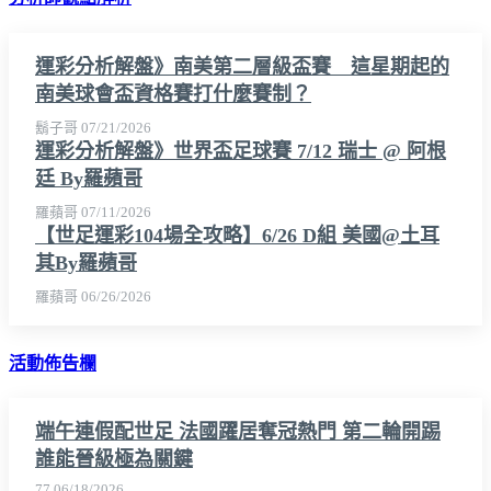
運彩分析解盤》南美第二層級盃賽 這星期起的
南美球會盃資格賽打什麼賽制？
鬍子哥
07/21/2026
運彩分析解盤》世界盃足球賽 7/12 瑞士 @ 阿根
廷 By羅蘋哥
羅蘋哥
07/11/2026
【世足運彩104場全攻略】6/26 D組 美國@土耳
其By羅蘋哥
羅蘋哥
06/26/2026
活動佈告欄
端午連假配世足 法國躍居奪冠熱門 第二輪開踢
誰能晉級極為關鍵
77
06/18/2026