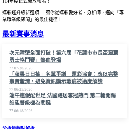
114年度正式開放報名！
運彩迷升級新選項──讓你從運彩愛好者、分析師，邁向「專
業職業級顧問」的最佳捷徑！
最新賽事消息
次元障壁全面打破！第六屆「花蓮市市長盃洄瀾
勇士格鬥賽」熱血登場
77
07/28/2026
「蘋果日日抽」名單爭議 運彩協會：應以完整
事實釐清，避免資訊顯示瑕疵被過度解讀
77
06/25/2026
端午連假配世足 法國躍居奪冠熱門 第二輪開踢
誰能晉級極為關鍵
77
06/18/2026
分析師觀點解析