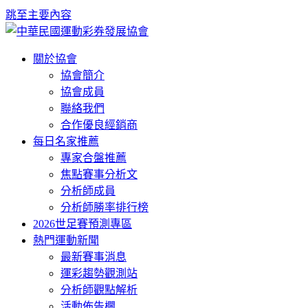
跳至主要內容
關於協會
協會簡介
協會成員
聯絡我們
合作優良經銷商
每日名家推薦
專家合盤推薦
焦點賽事分析文
分析師成員
分析師勝率排行榜
2026世足賽預測專區
熱門運動新聞
最新賽事消息
運彩趨勢觀測站
分析師觀點解析
活動佈告欄