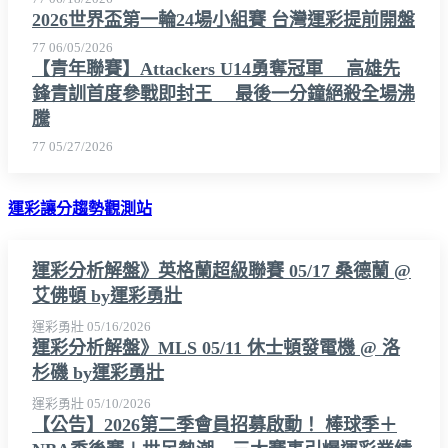
2026世界盃第一輪24場小組賽 台灣運彩提前開盤
77
06/05/2026
【青年聯賽】Attackers U14勇奪冠軍 高雄先
鋒青訓首度參戰即封王 最後一分鐘絕殺全場沸
騰
77
05/27/2026
運彩讓分趨勢觀測站
運彩分析解盤》英格蘭超級聯賽 05/17 桑德蘭 @
艾佛頓 by運彩勇壯
運彩勇壯
05/16/2026
運彩分析解盤》MLS 05/11 休士頓發電機 @ 洛
杉磯 by運彩勇壯
運彩勇壯
05/10/2026
【公告】2026第二季會員招募啟動！ 棒球季＋