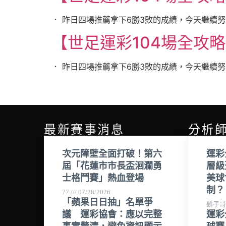
． 昨日四場推薦拿下6勝3敗的成績，今天繼續努力
【世足運彩104場全攻略】
． 昨日四場推薦拿下6勝3敗的成績，今天繼續努力
最新賽事消息
分析
次元障壁全面打破！第六
運彩
屆「花蓮市市長盃洄瀾勇
層級
士格鬥賽」熱血登場
美球
制？
77
07/28/2026
「蘋果日日抽」名單爭
鬍子
議 運彩協會：應以完整
運彩