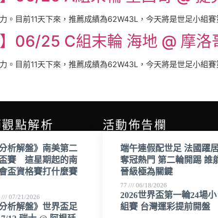
。目前11天下來，推薦成績為62W43L，今天將是世足小組賽第 
06/25 C組末輪 海地 @ 摩洛
。目前11天下來，推薦成績為62W43L，今天將是世足小組賽第 
師觀點解析
活動佈告欄
分析解盤》南美第二
端午連假配世足 法國躍
盃賽 這星期起的南
奪冠熱門 第二輪開踢 誰
會盃資格賽打什麼賽
晉級極為關鍵
77
06/18/2026
2026世界盃第一輪24場小
哥
07/21/2026
分析解盤》世界盃足
組賽 台灣運彩提前開盤