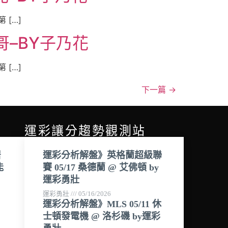
[…]
哥–BY子乃花
[…]
下一篇
→
運彩讓分趨勢觀測站
居
運彩分析解盤》英格蘭超級聯
能
賽 05/17 桑德蘭 @ 艾佛頓 by
運彩勇壯
運彩勇壯
05/16/2026
運彩分析解盤》MLS 05/11 休
士頓發電機 @ 洛杉磯 by運彩