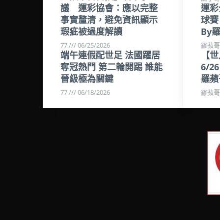
議 運彩協會：應以完整
運彩
事實釐清，避免資訊顯示
球賽 
瑕疵被過度解讀
By
77
06/25/2026
羅蘋
端午連假配世足 法國躍居
【世
奪冠熱門 第二輪開踢 誰能
6/2
晉級極為關鍵
羅蘋
77
06/18/2026
羅蘋