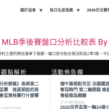
關於協會
每日名家推薦
2026世足
券
 MLB季後賽盤口分析比較表 By
利之便的隊伍僅拿下兩勝，盤口部分貼合情況則為2準1糗，今日對
師觀點解析
活動佈告欄
分析解盤》南美第二
端午連假配世足 法國躍
盃賽 這星期起的南
奪冠熱門 第二輪開踢 誰
會盃資格賽打什麼賽
晉級極為關鍵
77
06/18/2026
2026世界盃第一輪24場
哥
07/21/2026