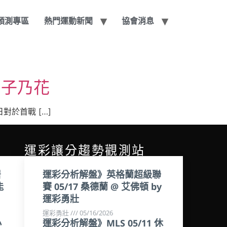
賽預測專區
熱門運動新聞
協會消息
 子乃花
於首戰 […]
運彩讓分趨勢觀測站
居
運彩分析解盤》英格蘭超級聯
能
賽 05/17 桑德蘭 @ 艾佛頓 by
運彩勇壯
運彩勇壯
05/16/2026
小
運彩分析解盤》MLS 05/11 休