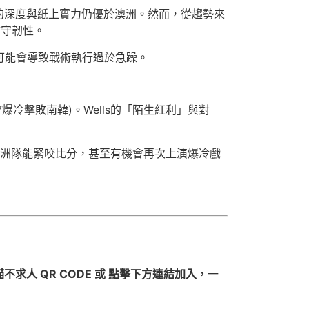
的深度與紙上實力仍優於澳洲。然而，從趨勢來
防守韌性。
，可能會導致戰術執行過於急躁。
爆冷擊敗南韓)。Wells的「陌生紅利」與對
澳洲隊能緊咬比分，甚至有機會再次上演爆冷戲
人 QR CODE 或 點擊下方連結加入，
一