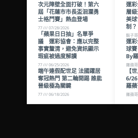
次元障壁全面打破！第六
運彩
屆「花蓮市市長盃洄瀾勇
層級
士格鬥賽」熱血登場
美球
制？
77
07/28/2026
「蘋果日日抽」名單爭
鬍子
議 運彩協會：應以完整
運彩
事實釐清，避免資訊顯示
球賽 
瑕疵被過度解讀
By
77
06/25/2026
羅蘋
端午連假配世足 法國躍居
【世
奪冠熱門 第二輪開踢 誰能
6/2
晉級極為關鍵
羅蘋
77
06/18/2026
羅蘋