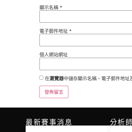
顯示名稱
*
電子郵件地址
*
個人網站網址
在
瀏覽器
中儲存顯示名稱、電子郵件地址
最新賽事消息
分析