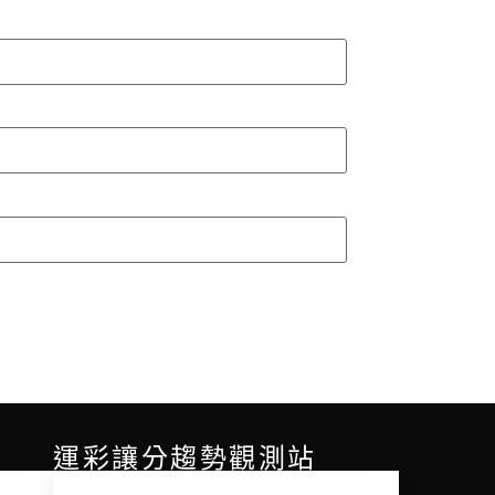
運彩讓分趨勢觀測站