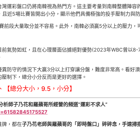
台灣運彩盤口仍將南韓視為熱門方。這主要考量到南韓整體陣容
敗)，且近5場比賽皆開出小分，顯示他們具備極強的投手壓制力與
在比賽前段大量取分並不容易。此外，南韓必須贏5分以上的壓力
氣勢如虹，且在心理層面佔據絕對優勢(2023年WBC曾以8-7
。
優異防守的情況下大贏3分以上打穿讓分盤，難度非常高。看好
的壓制下，總分小分反而是更好的選擇。
、【總分大小，9.5，小分】
分析師子乃花和羅蘋哥所經營的頻道”運彩不求人”
?id=61582845175527
推牌，都在
子乃花老師與羅蘋哥的「即時盤口」碎碎念，手速掃描不求