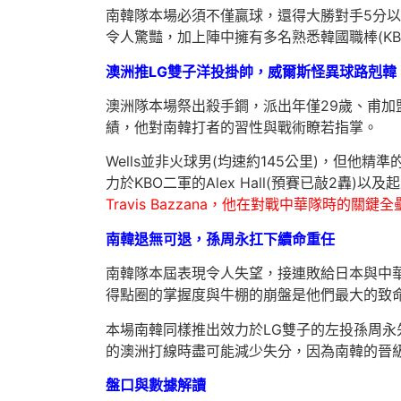
南韓隊本場必須不僅贏球，還得大勝對手5分以
令人驚豔，加上陣中擁有多名熟悉韓國職棒(K
澳洲推LG雙子洋投掛帥，威爾斯怪異球路剋韓
澳洲隊本場祭出殺手鐧，派出年僅29歲、甫加盟KBO
績，他對南韓打者的習性與戰術瞭若指掌。
Wells並非火球男(均速約145公里)，但
力於KBO二軍的Alex Hall(預賽已敲2轟)
Travis Bazzana，他在對戰中華隊時的關
南韓退無可退，孫周永扛下續命重任
南韓隊本屆表現令人失望，接連敗給日本與中華
得點圈的掌握度與牛棚的崩盤是他們最大的致
本場南韓同樣推出效力於LG雙子的左投孫周永先
的澳洲打線時盡可能減少失分，因為南韓的晉
盤口與數據解讀