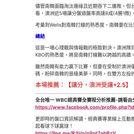
儘管南韓面臨淘汰邊緣且近期吞下二連敗，但
看，澳洲近5場讓分盤過盤率高達8成(4勝1
考量到Wells對南韓打線的熟悉度，南韓要
總結
這是一場心理戰與情報戰的極致對決。澳洲隊目前
KBO的熟悉度，將是南韓打線難以跨越的高牆
雖然南韓有能力贏下比賽，但要在受制於澳洲
碼，粉碎南韓的晉級美夢。同時，在雙方左投
本場推薦：
【讓分，澳洲受讓+2.5】
全台唯一 WBC經典賽全賽程分析推薦-請看由
https://www.facebook.com/profile.php
更即時的盤口資訊解讀、經典賽專業線上互動
起看球下球贏球！
https://line.me/R/ti/g/n9pt7nbBzV