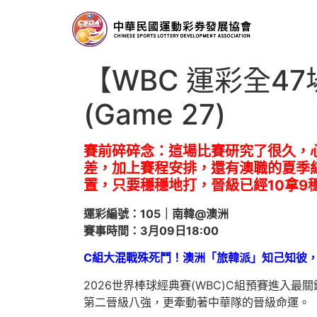
【WBC 運彩全4
(Game 27)
賽前碎碎念：這場比賽研究了很久，
差，加上賽程安排，還有澳職的夏季
置，只要穩穩地打，晉級已經10拿9
運彩編號：105｜南韓@澳洲
賽事時間：3月09日18:00
C組大混戰殊死鬥！澳洲「旅韓派」知己知彼
2026世界棒球經典賽(WBC)C組預賽進入
第二晉級八強，更牽動著中華隊的晉級命運。