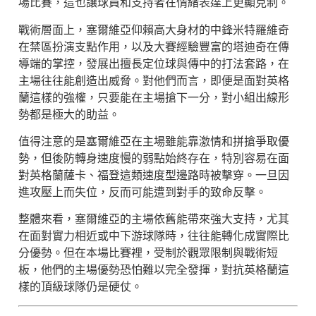
場比賽，這也讓球員和支持者在情緒表達上更顯克制。
戰術層面上，塞爾維亞仰賴高大身材的中鋒米特羅維奇
在禁區扮演支點作用，以及大賽經驗豐富的塔迪奇在傳
導端的掌控，發展出擅長定位球與傳中的打法套路，在
主場往往能創造出威脅。對他們而言，即便是面對英格
蘭這樣的強權，只要能在主場搶下一分，對小組出線形
勢都是極大的助益。
值得注意的是塞爾維亞在主場雖能靠激情和拼搶爭取優
勢，但後防轉身速度慢的弱點始終存在，特別容易在面
對英格蘭薩卡、福登這類速度型邊路時被擊穿。一旦因
進攻壓上而失位，反而可能遭到對手的致命反擊。
整體來看，塞爾維亞的主場依舊能帶來強大支持，尤其
在面對實力相近或中下游球隊時，往往能轉化成實際比
分優勢。但在本場比賽裡，受制於觀眾限制與戰術短
板，他們的主場優勢恐怕難以完全發揮，對抗英格蘭這
樣的頂級球隊仍是硬仗。