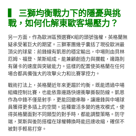
▍
三獅均衡戰力下的隱憂與挑
戰，如何化解東歐客場壓力？
另一方面，作為歐洲區預選賽K組的頭號強權，英格蘭無
疑承受著巨大的期望。三獅軍團幾乎囊括了現役歐洲最
頂尖的球星：前鋒線有凱恩的穩定輸出，中場則由貝林
厄姆、福登、萊斯組成，能兼顧創造力與攔截，邊路則
有薩卡的速度與突破能力。這樣的配置使英格蘭在任何
場合都具備強大的攻擊火力和比賽掌控力。
戰術打法上，英格蘭近年來更趨於均衡，既能透過中場
組織控制比賽，也能依靠邊路快速衝擊撕裂防線。凱恩
作為中鋒不僅是射手，更能回撤串聯，讓邊鋒與中場球
員獲得更多插上的空間。這種靈活多變的進攻模式，使
得英格蘭面對不同類型的對手時，都能調整策略。防守
端，萊斯與後防搭檔在球權轉換時能迅速收縮，確保不
被對手輕易打穿。