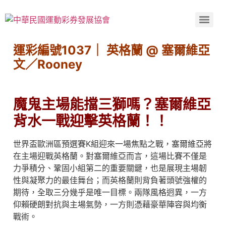
運彩編號1037｜ 英格蘭 @ 塞爾維亞
文／Rooney
魔鬼主場能擋三獅嗎？塞爾維亞
背水一戰迎擊英格蘭！！
世界盃歐洲區預選賽K組迎來一場焦點之戰，塞爾維亞將
在主場迎戰英格蘭。對塞爾維亞而言，這場比賽不僅是
力爭積分、鞏固小組第二的重要關鍵，也是展現主場韌
性與凝聚力的最佳舞台；而英格蘭則背負著頭號強權的
期待，全取三分幾乎是唯一目標。兩隊風格迥異，一方
仰賴硬朗對抗與主場氣勢，一方則憑藉豪華陣容與均衡
戰術。