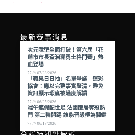
最新賽事消息
次元障壁全面打破！第六屆「花
蓮市市長盃洄瀾勇士格鬥賽」熱
血登場
77
07/28/2026
「蘋果日日抽」名單爭議 運彩
協會：應以完整事實釐清，避免
資訊顯示瑕疵被過度解讀
77
06/25/2026
端午連假配世足 法國躍居奪冠熱
門 第二輪開踢 誰能晉級極為關鍵
77
06/18/2026
分析師觀點解析