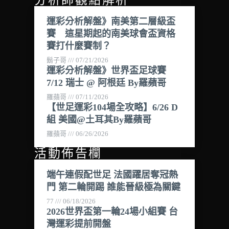
運彩分析解盤》南美第二層級盃
賽 這星期起的南美球會盃資格
賽打什麼賽制？
鬍子哥
07/21/2026
運彩分析解盤》世界盃足球賽
7/12 瑞士 @ 阿根廷 By羅蘋哥
羅蘋哥
07/11/2026
【世足運彩104場全攻略】6/26 D
組 美國@土耳其By羅蘋哥
羅蘋哥
06/26/2026
活動佈告欄
端午連假配世足 法國躍居奪冠熱
門 第二輪開踢 誰能晉級極為關鍵
77
06/18/2026
2026世界盃第一輪24場小組賽 台
灣運彩提前開盤