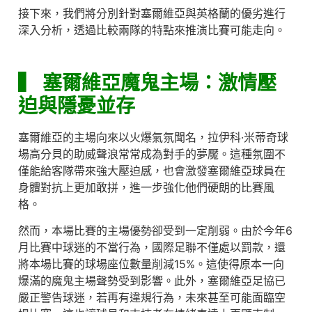
接下來，我們將分別針對塞爾維亞與英格蘭的優劣進行
深入分析，透過比較兩隊的特點來推演比賽可能走向。
▍
塞爾維亞魔鬼主場：激情壓
迫與隱憂並存
塞爾維亞的主場向來以火爆氣氛聞名，拉伊科·米蒂奇球
場高分貝的助威聲浪常常成為對手的夢魘。這種氛圍不
僅能給客隊帶來強大壓迫感，也會激發塞爾維亞球員在
身體對抗上更加敢拼，進一步強化他們硬朗的比賽風
格。
然而，本場比賽的主場優勢卻受到一定削弱。由於今年6
月比賽中球迷的不當行為，國際足聯不僅處以罰款，還
將本場比賽的球場座位數量削減15%。這使得原本一向
爆滿的魔鬼主場聲勢受到影響。此外，塞爾維亞足協已
嚴正警告球迷，若再有違規行為，未來甚至可能面臨空