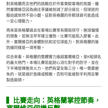
對英格蘭而言他們的挑戰在於作客東歐客場的氛圍，雖
然塞爾維亞因為過往爭議被削減了部分座位，但球迷的
壓迫感依然不容小覷，這對英格蘭的年輕球員可能造成
一定心理壓力。
再來是英格蘭過去在客場比賽常有開局保守、進球偏慢
的現象，若無法早早建立優勢，比賽可能陷入膠著。此
外，塞爾維亞的身體對抗和定位球能力，對英格蘭的後
防線同樣是一項考驗。
綜合來看，英格蘭的整體實力遠超塞爾維亞，是K組頭名
的最大熱門。本場比賽若能耐心消化對手的防守，並在
下半場發揮進攻火力，他們有望全取三分。唯一需要避
免的，就是過於急躁或輕敵，否則可能被對手利用反擊
製造麻煩。
▍比賽走向：英格蘭掌控節奏，