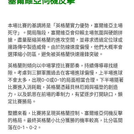
塞爾維亞伺機反擊
本場比賽的基調將是「英格蘭實力優勢，塞爾維亞主場
死守」。開局階段，塞爾維亞會仰賴主場氛圍與硬朗拼
搶，盡量壓縮英格蘭的進攻空間，並尋求透過定位球或
邊路傳中製造威脅。由於防線速度偏慢，他們大概率會
選擇縮小防區，避免被英格蘭快速邊鋒突破。
英格蘭則傾向以中場掌控比賽節奏，持續傳導尋找縫
隙。考慮到三獅軍團過去在客場進球偏慢，上半場進球
不會太多，出現0-0或0-1的局面相當合理。下半場隨著
比賽進入消耗戰，英格蘭憑藉貝林厄姆與福登的創造
力，以及凱恩在前場的牽制力，有望逐步打開缺口，鎖
定比賽勝局。
整體來看，比賽將呈現英格蘭控制、塞爾維亞伺機反擊
的格局。最終英格蘭小比分獲勝的機率較高，比分區間
落在0-1、0-2。