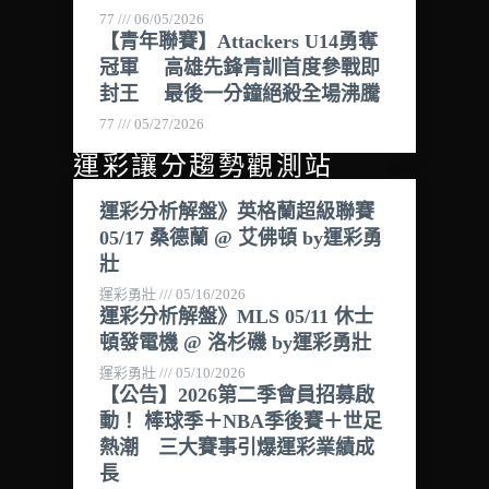
77
06/05/2026
【青年聯賽】Attackers U14勇奪
冠軍 高雄先鋒青訓首度參戰即
封王 最後一分鐘絕殺全場沸騰
77
05/27/2026
運彩讓分趨勢觀測站
運彩分析解盤》英格蘭超級聯賽
05/17 桑德蘭 @ 艾佛頓 by運彩勇
壯
運彩勇壯
05/16/2026
運彩分析解盤》MLS 05/11 休士
頓發電機 @ 洛杉磯 by運彩勇壯
運彩勇壯
05/10/2026
【公告】2026第二季會員招募啟
動！ 棒球季＋NBA季後賽＋世足
熱潮 三大賽事引爆運彩業績成
長