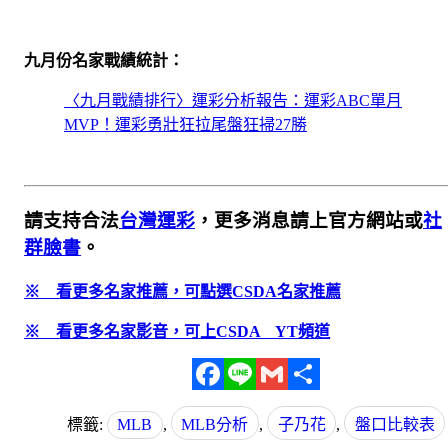
九月份名家戰績統計：
〈九月戰績排行〉運彩分析報告：運彩ABC單月
MVP！運彩勇壯狂拉尾盤狂掃27勝
請支持合法
台灣運彩
，更多消息請上官方網站或
社
群臉書
。
※ 看更多名家推薦，可點選CSDA名家推薦
※ 看更多名家影音，可上CSDA YT頻道
Facebook
Line
Gmail
分
標籤:
MLB
,
MLB分析
,
子乃花
,
盤口比較表
享