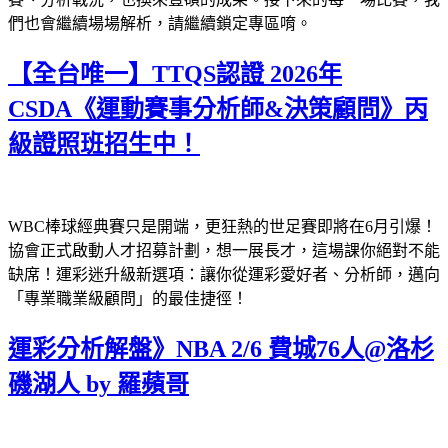
們也會繼續場場解析，請繼續鎖定專區唷。
【全台唯一】TTQS認證 2026年
CSDA《運動賽事分析師&決策顧問》丙
級證照班招生中！
WBC棒球經典賽只是開端，更狂熱的世足賽即將在6月引爆！
協會正式啟動人才招募計劃，想一展長才，這場課你絕對不能
缺席！運彩迷升級新選項：讓你從運彩愛好者、分析師，邁向
「專業職業級顧問」的最佳捷徑！
運彩分析解盤》NBA 2/6 費城76人@洛杉
磯湖人 by 羅蘋哥