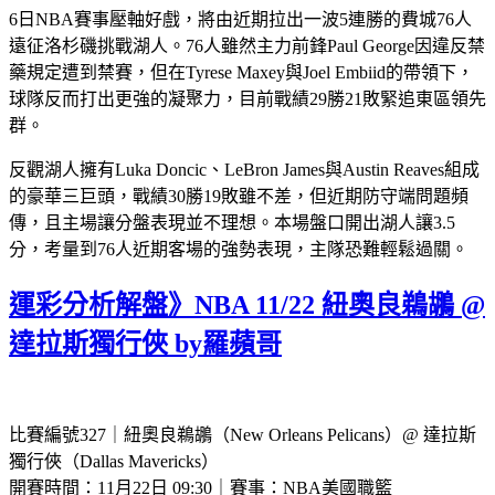
6日NBA賽事壓軸好戲，將由近期拉出一波5連勝的費城76人
遠征洛杉磯挑戰湖人。76人雖然主力前鋒Paul George因違反禁
藥規定遭到禁賽，但在Tyrese Maxey與Joel Embiid的帶領下，
球隊反而打出更強的凝聚力，目前戰績29勝21敗緊追東區領先
群。
反觀湖人擁有Luka Doncic、LeBron James與Austin Reaves組成
的豪華三巨頭，戰績30勝19敗雖不差，但近期防守端問題頻
傳，且主場讓分盤表現並不理想。本場盤口開出湖人讓3.5
分，考量到76人近期客場的強勢表現，主隊恐難輕鬆過關。
運彩分析解盤》NBA 11/22 紐奧良鵜鶘 @
達拉斯獨行俠 by羅蘋哥
比賽編號327｜紐奧良鵜鶘（New Orleans Pelicans）@ 達拉斯
獨行俠（Dallas Mavericks）
開賽時間：11月22日 09:30｜賽事：NBA美國職籃