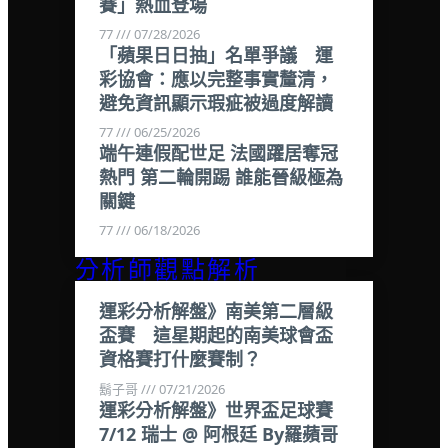
賽」熱血登場
77
07/28/2026
「蘋果日日抽」名單爭議 運
彩協會：應以完整事實釐清，
避免資訊顯示瑕疵被過度解讀
77
06/25/2026
端午連假配世足 法國躍居奪冠
熱門 第二輪開踢 誰能晉級極為
關鍵
77
06/18/2026
分析師觀點解析
運彩分析解盤》南美第二層級
盃賽 這星期起的南美球會盃
資格賽打什麼賽制？
鬍子哥
07/21/2026
運彩分析解盤》世界盃足球賽
7/12 瑞士 @ 阿根廷 By羅蘋哥