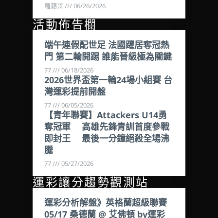
羅蘋哥
06/26/2026
活動佈告欄
端午連假配世足 法國躍居奪冠熱
門 第二輪開踢 誰能晉級極為關鍵
77
06/18/2026
2026世界盃第一輪24場小組賽 台
灣運彩提前開盤
77
06/05/2026
【青年聯賽】Attackers U14勇
奪冠軍 高雄先鋒青訓首度參戰
即封王 最後一分鐘絕殺全場沸
騰
77
05/27/2026
運彩讓分趨勢觀測站
運彩分析解盤》英格蘭超級聯賽
05/17 桑德蘭 @ 艾佛頓 by運彩