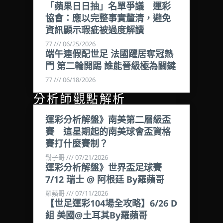
「蘋果日日抽」名單爭議 運彩
協會：應以完整事實釐清，避免
資訊顯示瑕疵被過度解讀
77
06/25/2026
端午連假配世足 法國躍居奪冠熱
門 第二輪開踢 誰能晉級極為關鍵
77
06/18/2026
分析師觀點解析
運彩分析解盤》南美第二層級盃
賽 這星期起的南美球會盃資格
賽打什麼賽制？
鬍子哥
07/21/2026
運彩分析解盤》世界盃足球賽
7/12 瑞士 @ 阿根廷 By羅蘋哥
羅蘋哥
07/11/2026
【世足運彩104場全攻略】6/26 D
組 美國@土耳其By羅蘋哥