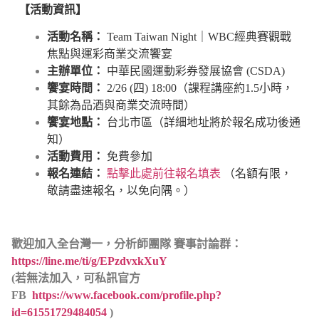
【活動資訊】
活動名稱：
Team Taiwan Night｜WBC經典賽觀戰
焦點與運彩商業交流饗宴
主辦單位：
中華民國運動彩券發展協會 (CSDA)
饗宴時間：
2/26 (四) 18:00（課程講座約1.5小時，
其餘為品酒與商業交流時間）
饗宴地點：
台北市區（詳細地址將於報名成功後通
知）
活動費用：
免費參加
報名連結：
點擊此處前往報名填表
（名額有限，
敬請盡速報名，以免向隅。）
歡迎加入全台灣一，分析師團隊 賽事討論群：
https://line.me/ti/g/EPzdvxkXuY
(若無法加入，可私訊官方
FB
https://www.facebook.com/profile.php?
id=61551729484054
)