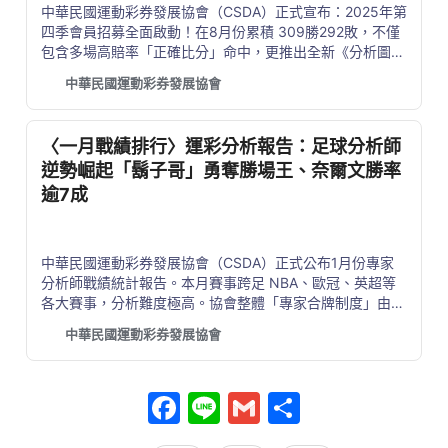
中華民國運動彩券發展協會（CSDA）正式宣布：2025年第
四季會員招募全面啟動！在8月份累積 309勝292敗，不僅
包含多場高賠率「正確比分」命中，更推出全新《分析圖
片》模組，讓店家能即時於電視螢幕播放分析數據，帶來專
中華民國運動彩券發展協會
業感與吸睛力。
〈一月戰績排行〉運彩分析報告：足球分析師
逆勢崛起「鬍子哥」勇奪勝場王、奈爾文勝率
逾7成
中華民國運動彩券發展協會（CSDA）正式公布1月份專家
分析師戰績統計報告。本月賽事跨足 NBA、歐冠、英超等
各大賽事，分析難度極高。協會整體「專家合牌制度」由團
隊合議的「名家合牌」陷入小低潮，以 47% 勝率作收，是
中華民國運動彩券發展協會
9個月以來勝率首度低於五成，不過分析師仍會持續精進，
盼能為彩迷在新的一年奠定了穩健的獲利基礎。
Facebook
Line
Gmail
分
享