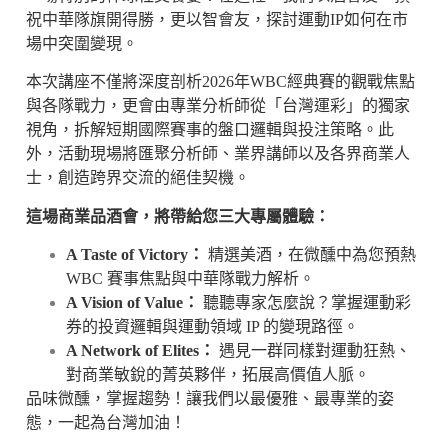
祝中華隊旗開得勝，更以智會友，探討運動IP如何在市
場中突圍變現。
本次講座不僅將深度剖析2026年WBC經典賽的觀戰焦點
與各隊戰力，更會由專業分析師從「台灣運彩」的獨家
視角，拆解短期國際賽事的盤口邏輯與投注策略。此
外，活動現場將匯聚分析師、業界講師以及各界商業人
士，創造跨界交流的絕佳契機。
這場商業品酒會，將帶給您三大專屬體驗：
A Taste of Victory
：
精選美酒，在微醺中為您預熱
WBC 賽事焦點與中華隊戰力解析。
A Vision of Value
：
聽聽專家怎麼說？掌握運動彩
券的投資邏輯與運動領域 IP 的變現路徑。
A Network of Elites
：
遇見一群同樣對運動狂熱、
對商業敏銳的菁英夥伴，拓展高價值人脈。
品味微醺，掌握趨勢！讓我們以最優雅、最專業的姿
態，一起為台灣加油！