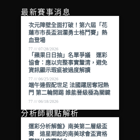
最新賽事消息
次元障壁全面打破！第六屆「花
蓮市市長盃洄瀾勇士格鬥賽」熱
血登場
77
07/28/2026
「蘋果日日抽」名單爭議 運彩
協會：應以完整事實釐清，避免
資訊顯示瑕疵被過度解讀
77
06/25/2026
端午連假配世足 法國躍居奪冠熱
門 第二輪開踢 誰能晉級極為關鍵
77
06/18/2026
分析師觀點解析
運彩分析解盤》南美第二層級盃
賽 這星期起的南美球會盃資格