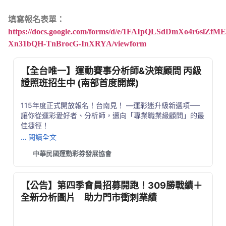
填寫報名表單：
https://docs.google.com/forms/d/e/1FAIpQLSdDmXo4r6slZ
Xn31bQH-TnBrocG-InXRYA/viewform
【全台唯一】運動賽事分析師&決策顧問 丙級
證照班招生中 (南部首度開課)
115年度正式開放報名！台南見！ —運彩迷升級新選項──
讓你從運彩愛好者、分析師，邁向「專業職業級顧問」的最
佳捷徑！
… 閱讀全文
中華民國運動彩券發展協會
【公告】第四季會員招募開跑！309勝戰績＋
全新分析圖片 助力門市衝刺業績