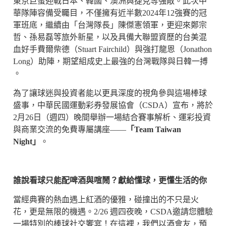
東京巨蛋迎戰日本、韓國、澳洲與捷克等強敵。此次中
華隊陣容備受矚目，不僅擁有近半數2024年12強賽的冠
軍班底，繼續由「台灣隊長」陳傑憲領軍，更迎來鄭宗
哲、孫易磊等旅外新星，以及具備大聯盟資歷的台美混
血好手費爾柴德（Stuart Fairchild）與強打龍恩（Jonathon
Long）助陣，期望組成史上最強的台灣戰隊與日韓一搏
。
為了讓球迷與投資者能以更具深度的視角參與這場棒球
盛事，中華民國運動彩券發展協會（CSDA）宣布，將於
2月26日（週四）晚間舉辦一場結合賽事解析、運彩投資
與商業交流的免費專屬講座——
「Team Taiwan
Night
」
。
誰說看球只能配啤酒與喧鬧？獻給懂球，更懂生活的你
當經典賽的熱血遇上紅酒的優雅，碰撞出的不只是火
花，更是無限的機遇。2/26 週四夜晚，CSDA邀請您體驗
一場特別的棒球社交饗宴！在這裡，我們以酒會友，預