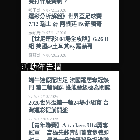
賽打什麼賽制？
鬍子哥
07/21/2026
運彩分析解盤》世界盃足球賽
7/12 瑞士 @ 阿根廷 By羅蘋哥
羅蘋哥
07/11/2026
【世足運彩104場全攻略】6/26 D
組 美國@土耳其By羅蘋哥
羅蘋哥
06/26/2026
活動佈告欄
端午連假配世足 法國躍居奪冠熱
門 第二輪開踢 誰能晉級極為關鍵
77
06/18/2026
2026世界盃第一輪24場小組賽 台
灣運彩提前開盤
77
06/05/2026
【青年聯賽】Attackers U14勇奪
冠軍 高雄先鋒青訓首度參戰即