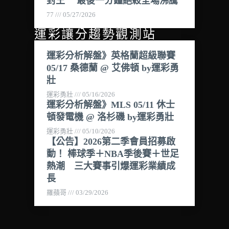
封王 最後一分鐘絕殺全場沸騰
77
05/27/2026
運彩讓分趨勢觀測站
運彩分析解盤》英格蘭超級聯賽
05/17 桑德蘭 @ 艾佛頓 by運彩勇
壯
運彩勇壯
05/16/2026
運彩分析解盤》MLS 05/11 休士
頓發電機 @ 洛杉磯 by運彩勇壯
運彩勇壯
05/10/2026
【公告】2026第二季會員招募啟
動！ 棒球季＋NBA季後賽＋世足
熱潮 三大賽事引爆運彩業績成
長
羅蘋哥
03/29/2026