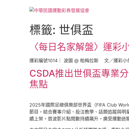
標籤:
世俱盃
〈每日名家解盤〉運彩小偉
運彩編號1014｜ 波圖 @ 帕梅拉斯 文／運彩小
CSDA推出世俱盃專業
焦點
2025年國際足總俱樂部世界盃（FIFA Club 
節目，結合賽事介紹、投注教學、話題追蹤與明星
續上架，首波影片點閱數持續飆升，廣受運動迷