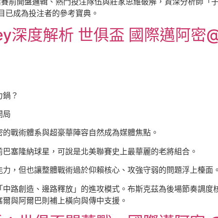
紹賽前開盤邏輯、熱門投注隊伍與莊家思維破解，資深分析師「子
節目已成為投注者的參考寶典。
ey深度解析 世俱盃 國際邁阿密
力鍋？
開局
密的戰術體系與超豪華陣容自然成為媒體焦點。
前巴塞隆納球星，可說是北美聯賽史上最華麗的老將組合。
能力，但也讓整體戰術過於仰賴核心、攻強守弱的問題浮上檯面
「中路創造、邊路釋放」的進攻模式。布斯克茲為後場節奏調度
塞爾與阿爾巴則補上橫向與傳中支援。