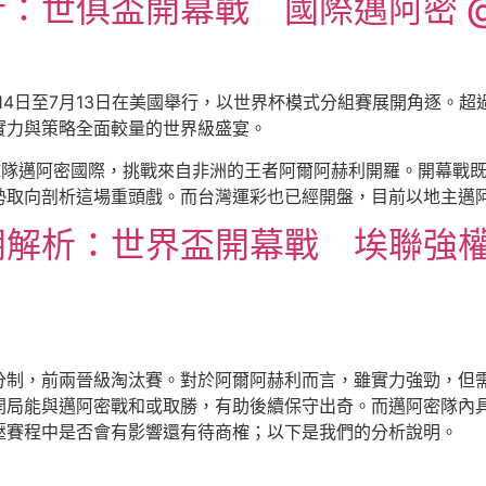
：世俱盃開幕戰 國際邁阿密 
於6月14日至7月13日在美國舉行，以世界杯模式分組賽展開角逐
實力與策略全面較量的世界級盛宴。
球隊邁阿密國際，挑戰來自非洲的王者阿爾阿赫利開羅。開幕戰
取向剖析這場重頭戲。而台灣運彩也已經開盤，目前以地主邁阿密
解析：世界盃開幕戰 埃聯強權
分制，前兩晉級淘汰賽。對於阿爾阿赫利而言，雖實力強勁，但
開局能與邁阿密戰和或取勝，有助後續保守出奇。而邁阿密隊內
壓賽程中是否會有影響還有待商榷；以下是我們的分析說明。