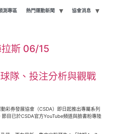
賽預測專區
熱門運動新聞
協會消息
斯 06/15
星球隊、投注分析與觀戰
華民國運動彩券發展協會（CSDA）即日起推出專屬系列
已於CSDA官方YouTube頻道與臉書粉專陸