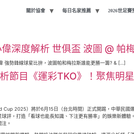
關於協會
每日名家推薦
2026世足
深度解析 世俱盃 波圖 @ 帕梅拉
偉 強勢鋒線球星比拚，波圖帕和梅拉斯誰能更勝一籌? & […]
分析節目《運彩TKO》！聚焦明
World Cup 2025）將於6月15日（台北時間）正式開踢，中
球評，打造「看球也能長知識、下注更有勝率」的娛樂新體驗。節目
關注。