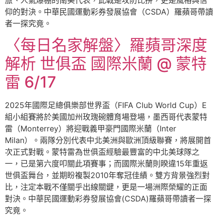
仰的對決。中華民國運動彩券發展協會（CSDA）羅蘋哥帶讀
者一探究竟。
〈每日名家解盤〉羅蘋哥深度
解析 世俱盃 國際米蘭 @ 蒙特
雷 6/17
2025年國際足總俱樂部世界盃（FIFA Club World Cup）E
組小組賽將於美國加州玫瑰碗體育場登場，墨西哥代表蒙特
雷（Monterrey）將迎戰義甲豪門國際米蘭（Inter
Milan）。兩隊分別代表中北美洲與歐洲頂級聯賽，將展開首
次正式對戰。蒙特雷為世俱盃經驗最豐富的中北美球隊之
一，已是第六度叩關此項賽事；而國際米蘭則睽違15年重返
世俱盃舞台，並期盼複製2010年奪冠佳績。雙方背景強烈對
比，注定本戰不僅關乎出線關鍵，更是一場洲際榮耀的正面
對決。中華民國運動彩券發展協會(CSDA)羅蘋哥帶讀者一探
究竟。