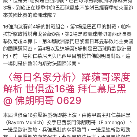
級，但是第1場就是巴西內戰，巴西球隊對戰歐洲球隊就只有
3場。到底正在球季中的巴西球風能不能剋已經賽季結束而跑
來美國比賽的歐洲球隊？
16強淘汰賽前4場的對戰組合，第1場是巴西甲的對戰，帕梅
拉斯擊敗博塔弗戈晉級8強，第2場是歐洲球隊切爾西延長賽
擊敗葡超本菲卡，第3場歐洲豪門巴黎聖日耳曼擊敗地主美國
的國際邁阿密。第4場以及這場第5場則是巴西球隊對歐洲豪
門，前一場拜仁慕尼黑與巴西甲目前榜首佛朗明哥對戰，這
一場則是佛魯米內斯對決國際米蘭。
〈每日名家分析〉羅蘋哥深度
解析 世俱盃16強 拜仁慕尼黑
@ 佛朗明哥 0629
本屆世俱盃16強壓軸戲碼即將上演，由德甲霸主拜仁慕尼黑
（Bayern Munich）交手巴西豪門佛朗明哥（Flamengo）。
一邊是歐洲勁旅、兵強馬壯的奪冠熱門，一邊是連斬歐戰勁
旅、人氣爆棚的南美代表，此戰是攻防比拼，更是風格與信