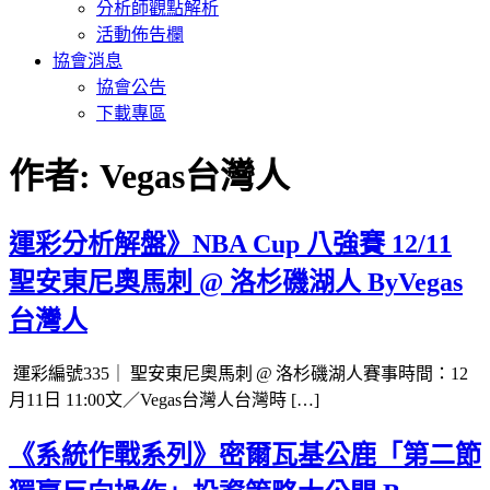
分析師觀點解析
活動佈告欄
協會消息
協會公告
下載專區
作者:
Vegas台灣人
運彩分析解盤》NBA Cup 八強賽 12/11
聖安東尼奧馬刺 @ 洛杉磯湖人 ByVegas
台灣人
運彩編號335｜ 聖安東尼奧馬刺 @ 洛杉磯湖人賽事時間：12
月11日 11:00文／Vegas台灣人台灣時 […]
《系統作戰系列》密爾瓦基公鹿「第二節