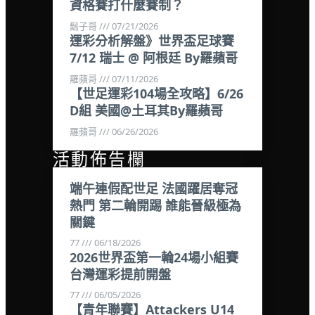
資格賽打什麼賽制？
鬍子哥
07/21/2026
運彩分析解盤》世界盃足球賽
7/12 瑞士 @ 阿根廷 By羅蘋哥
羅蘋哥
07/11/2026
【世足運彩104場全攻略】6/26
D組 美國@土耳其By羅蘋哥
羅蘋哥
06/26/2026
活動佈告欄
端午連假配世足 法國躍居奪冠
熱門 第二輪開踢 誰能晉級極為
關鍵
77
06/18/2026
2026世界盃第一輪24場小組賽
台灣運彩提前開盤
77
06/05/2026
【青年聯賽】Attackers U14