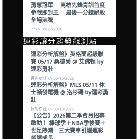
勇奪冠軍 高雄先鋒青訓首度
參戰即封王 最後一分鐘絕殺
全場沸騰
77
05/27/2026
運彩讓分趨勢觀測站
運彩分析解盤》英格蘭超級聯
賽 05/17 桑德蘭 @ 艾佛頓 by
運彩勇壯
運彩勇壯
05/16/2026
運彩分析解盤》MLS 05/11 休
士頓發電機 @ 洛杉磯 by運彩勇
壯
運彩勇壯
05/10/2026
【公告】2026第二季會員招募
啟動！ 棒球季＋NBA季後賽＋
世足熱潮 三大賽事引爆運彩
業績成長